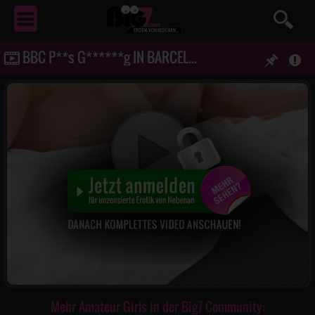
EROTIK
VON NEBENAN ...
BBC P**s G******g IN BARCELONA!!
Mehr Amateur Girls in der Big7 Community: