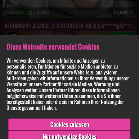
JayJayPink
29:24 min.
03.05.2026
RESTAURANT GECANCELT!! STATTDESSEN BBC BIS A******g G*****t
ANGEBOT
Diese Webseite verwendet Cookies
Wir verwenden Cookies, um Inhalte und Anzeigen zu
personalisieren, Funktionen für soziale Medien anbieten zu
können und die Zugriffe auf unsere Website zu analysieren.
Außerdem geben wir Informationen zu Ihrer Verwendung unserer
Website an unsere Partner für soziale Medien, Werbung und
Analysen weiter. Unsere Partner führen diese Informationen
möglicherweise mit weiteren Daten zusammen, die Sie ihnen
bereitgestellt haben oder die sie im Rahmen Ihrer Nutzung der
Dienste gesammelt haben.
JayJayPink
26:41 min.
29.03.2026
Cookies zulassen
Zurück
Vor
Nur notwendige Cookies