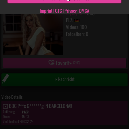
Imprint
|
GTC
|
Privacy
|
DMCA
JayJayPink
(30)
PLZ:
Videos: 100
Fotoalben: 0
Favorit
(
2193
)
Nachricht
Video-Details:
BBC P**s G******g IN BARCELONA!!
Auflösung:
Dauer:
45:03
Veröffentlicht 29.03.2026