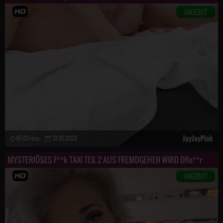
ANGEBOT
JayJayPink
45:03 min.
31.05.2026
MYSTERIÖSES F**k TAXI TEIL 2 AUS FREMDGEHEN WIRD DRe**r
ANGEBOT