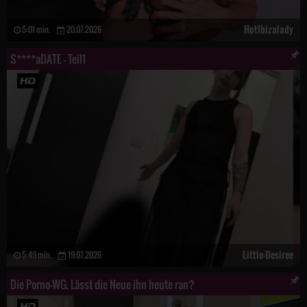
HotIbizalady
5:01 min.
20.07.2026
S****aDATE - Teil1
Little-Desiree
5:49 min.
19.07.2026
Die Porno-WG. Lässt die Neue ihn heute ran?