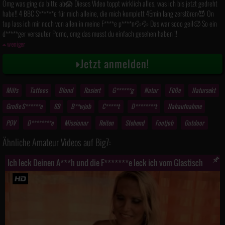
Omg was ging da bitte ab😱 Dieses Video toppt wirklich alles, was ich bis jetzt gedreht
habe!! 4 BBC S******e für mich alleine, die mich komplett 45min lang zerstören😈 On
top lass ich mir noch von allen in meine F****e p****n💦💦 Das war sooo geil🥵 So ein
d*****ger versauter Porno, omg das musst du einfach gesehen haben !!
weniger
Jetzt anmelden!
Milfs
Tattoos
Blond
Rasiert
G******g
Natur
Füße
Natursekt
Große S******e
69
B**wjob
C*****t
D********t
Nahaufnahme
POV
D********e
Missionar
Reiten
Stehend
Footjob
Outdoor
Ähnliche Amateur Videos auf Big7:
Ich leck Deinen A***h und die F*******e leck ich vom Glastisch