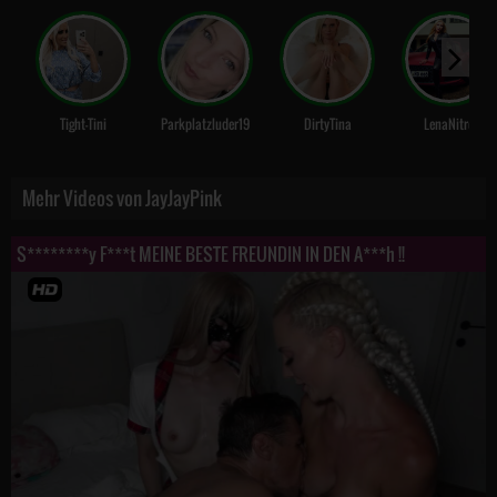
Tight-Tini
Parkplatzluder19
DirtyTina
LenaNitro
Mehr Videos von JayJayPink
S********y F***t MEINE BESTE FREUNDIN IN DEN A***h !!