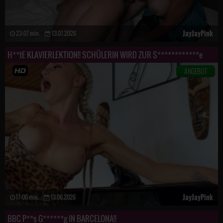
JayJayPink
23:07 min.
13.07.2026
H**tE KLAVIERLEKTION!! SCHÜLERIN WIRD ZUR S************e
ANGEBOT
JayJayPink
17:06 min.
13.06.2026
BBC P**s G******g IN BARCELONA!!