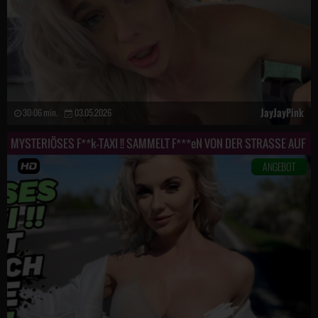
JayJayPink
30:06 min.
03.05.2026
MYSTERIÖSES F**k-TAXI !! SAMMELT F***eN VON DER STRASSE AUF
ANGEBOT