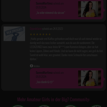
SunnyMartinez
schrieb am
01.01.2024:
Ja oder nimmst du sie an
Opasklave
schrieb am 24.11.2023
Hatte gerade erst Kaffee getrunken und doch war ich auf einmal wieder so
durstig weil das sooo lecker aussieht, was da aus dir rauskommt. Die
LECKZUNGE kann zwar deine M****i zum Kommen bringen, aber sie hat
keine Lippen, Zähne und Hände. Und sie kann dir nicht sagen, wie geil du bist.
Somit ist wohl klar, wer gewinnt. Danke mein Schnucki fürs anschauen
dürfen.
Melden
SunnyMartinez
schrieb am
01.01.2024:
Jaa dank🤪😍
Mehr Amateur Girls in der Big7 Community: