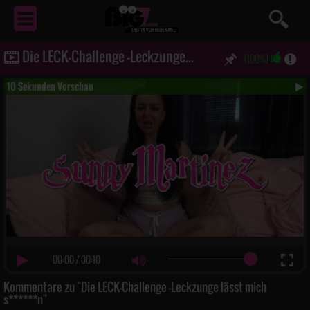
EROTIK
VON NEBENAN ...
Die LECK-Challenge -Leckzunge lässt mich s******n
(100%)
10 Sekunden Vorschau
00:00
/
00:10
Kommentare zu "Die LECK-Challenge -Leckzunge lässt mich
s******n"