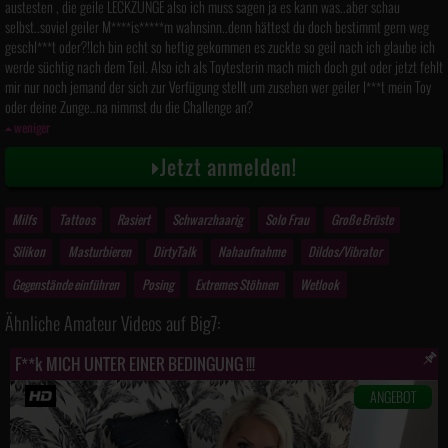
austesten , die geile LECKZUNGE also ich muss sagen ja es kann was..aber schau
selbst..soviel geiler M****is*****m wahnsinn..denn hättest du doch bestimmt gern weg
geschl***t oder?!Ich bin echt so heftig gekommen es zuckte so geil nach ich glaube ich
werde süchtig nach dem Teil. Also ich als Toytesterin mach mich doch gut oder jetzt fehlt
mir nur noch jemand der sich zur Verfügung stellt um zusehen wer geiler l***t mein Toy
oder deine Zunge..na nimmst du die Challenge an?
weniger
Jetzt anmelden!
Milfs
Tattoos
Rasiert
Schwarzhaarig
Solo Frau
Große Brüste
Silikon
Masturbieren
DirtyTalk
Nahaufnahme
Dildos/Vibrator
Gegenstände einführen
Posing
Extremes Stöhnen
Wetlook
Ähnliche Amateur Videos auf Big7:
F**k MICH UNTER EINER BEDINGUNG !!!
ANGEBOT