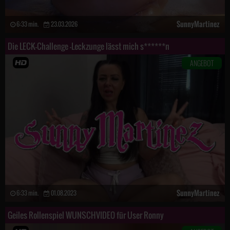
SunnyMartinez
6:33 min.
23.03.2026
Die LECK-Challenge -Leckzunge lässt mich s******n
ANGEBOT
SunnyMartinez
6:33 min.
01.08.2023
Geiles Rollenspiel WUNSCHVIDEO für User Ronny