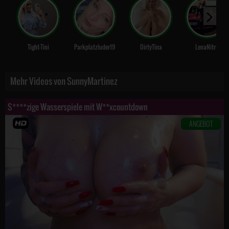
Tight-Tini
Parkplatzluder19
DirtyTina
LenaNitro
Mehr Videos von SunnyMartinez
S****zige Wasserspiele mit W**xcountdown
ANGEBOT