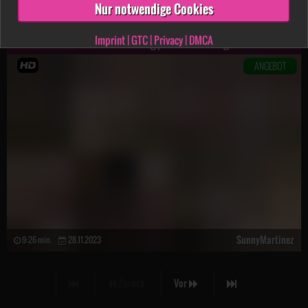
Nur notwendige Cookies
SunnyMartinez
8:08 min.
06.03.2025
Imprint
|
GTC
|
Privacy
|
DMCA
Geile T********k W************g-pack dir die Dinger
ANGEBOT
SunnyMartinez
9:26 min.
28.11.2023
Zurück
Vor