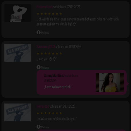
Boberstbob
schrieb am 22.04.2024
Ich würde die Challenge annehmen und behaupte oder hoffe dass ich
genauso gut bin wie das Teil🤣😍
Melden
Samsung1103
schrieb am 01.01.2024
Picture-
in-
Picture
Love you 😍👌
Melden
SunnyMartinez
schrieb am
01.01.2024:
Love ❤️love zurück
novarese
schrieb am 28.11.2023
es wäre eine schöne challenge...
Melden