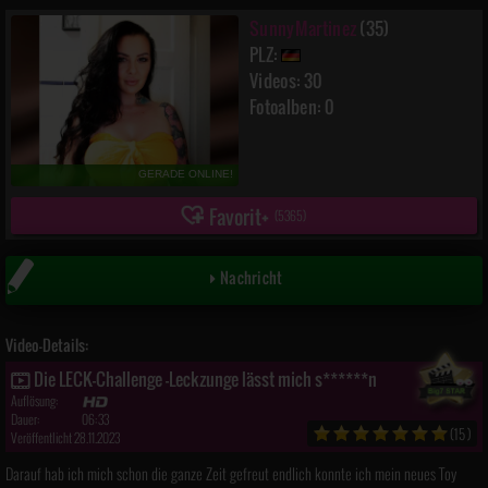
SunnyMartinez
(35)
PLZ:
Videos: 30
Fotoalben: 0
GERADE ONLINE!
Favorit
(
5365
)
Nachricht
Video-Details:
Die LECK-Challenge -Leckzunge lässt mich s******n
Auflösung:
Dauer:
06:33
(15)
Veröffentlicht 28.11.2023
Darauf hab ich mich schon die ganze Zeit gefreut endlich konnte ich mein neues Toy