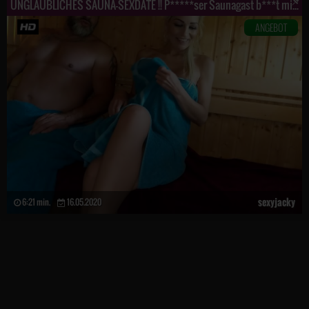
UNGLAUBLICHES SAUNA-SEXDATE !! P*****ser Saunagast b***t mich in 3 Stellungen !!
ANGEBOT
sexyjacky
6:21 min.
16.05.2020