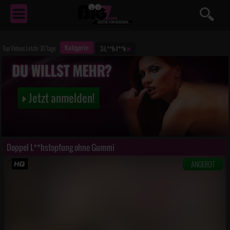
EROTIK
VON NEBENAN ...
Kategorie:
Top Videos Letzte 30 Tage
3-L**h-f**k
Jetzt anmelden!
Doppel L**hstopfung ohne Gummi
ANGEBOT