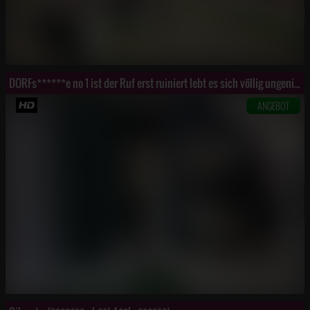
DORFs******e no 1 ist der Ruf erst ruiniert lebt es sich völlig ungeniert
ANGEBOT