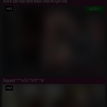
JEDER darf mal ran!!!! Mein 1.mal im Ego Club
ANGEBOT
Doppels****a 3 L**h O***e!