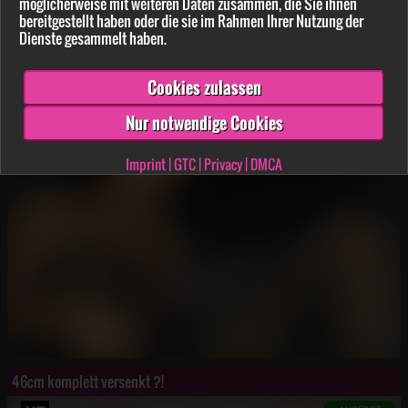
möglicherweise mit weiteren Daten zusammen, die Sie ihnen
bereitgestellt haben oder die sie im Rahmen Ihrer Nutzung der
Dienste gesammelt haben.
3-L**h-s***e H******e z******t
Cookies zulassen
Nur notwendige Cookies
Imprint
|
GTC
|
Privacy
|
DMCA
46cm komplett versenkt ?!