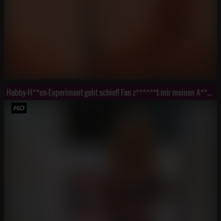
Hobby-H**en-Experiment geht schief! Fan z******t mir meinen A***h EXTREM! A**lE S****aFLUT!