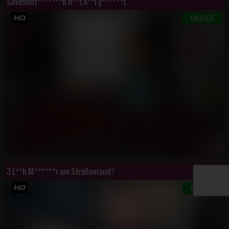
Silvesterf*******n h**t A**l g******t
ANGEBOT
3 L**h M******r am Straßenrand !
ANGEBOT