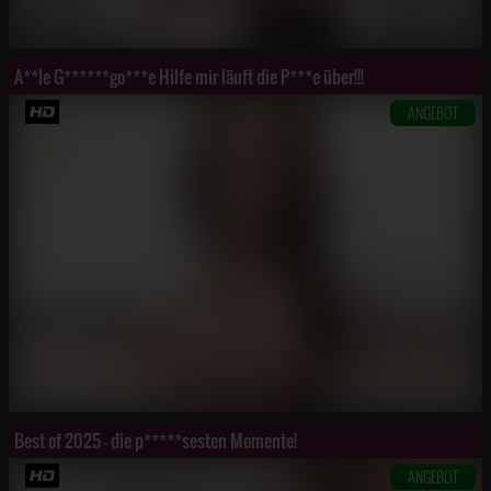
A**le G******go***e Hilfe mir läuft die P***e über!!!
ANGEBOT
Best of 2025 - die p*****sesten Momente!
ANGEBOT