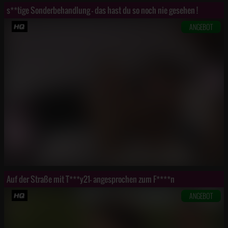
s**tige Sonderbehandlung - das hast du so noch nie gesehen !
ANGEBOT
Auf der Straße mit T***y21- angesprochen zum F****n
ANGEBOT