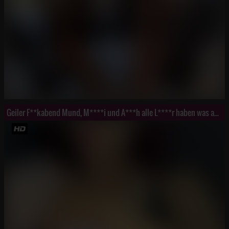
Geiler F**kabend Mund, M****i und A***h alle L****r haben was abbekommen