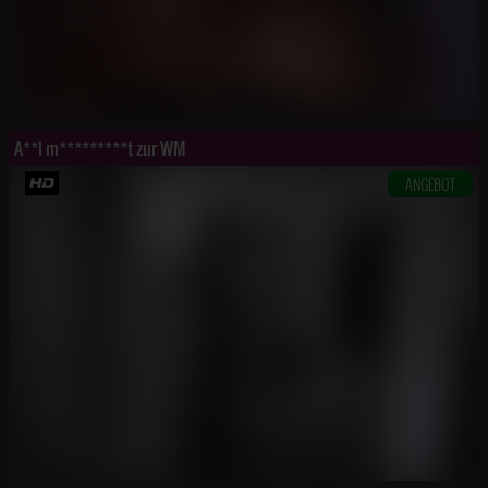
A**l m*********t zur WM
ANGEBOT