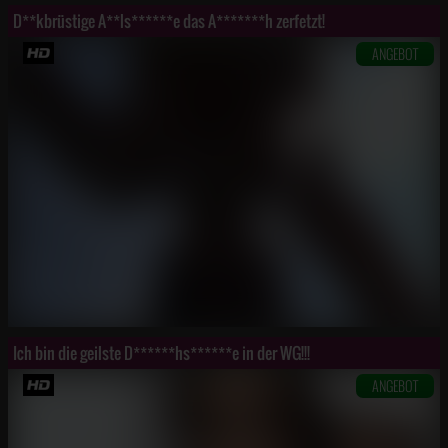
D**kbrüstige A**ls******e das A*******h zerfetzt!
ANGEBOT
Ich bin die geilste D******hs******e in der WG!!!
ANGEBOT