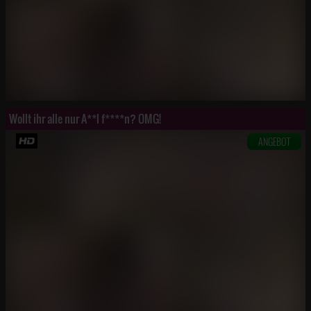
Wollt ihr alle nur A**l f****n? OMG!
ANGEBOT