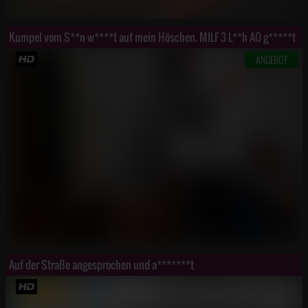
Kumpel vom S**n w****t auf mein Höschen. MILF 3 L**h AO g*****t
ANGEBOT
Auf der Straße angesprochen und a*******t