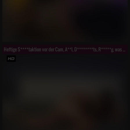
Heftige S****taktion vor der Cam, A**l, D********ts, R*****g. was das Herz begehrt.