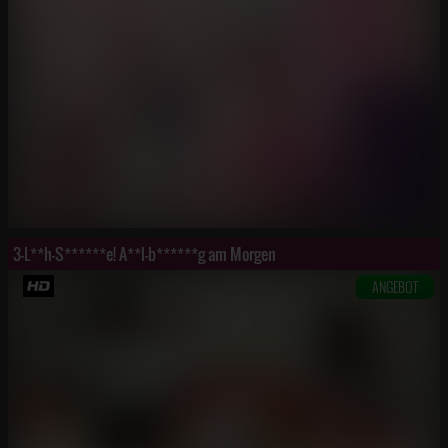
3-L**h-S******e! A**l-b******g am Morgen
ANGEBOT