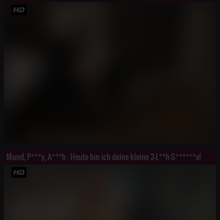
Mund, P***y, A***h - Heute bin ich deine kleine 3-L**h-S******e!