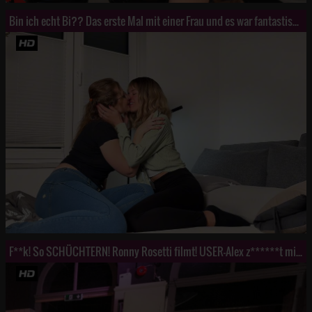
Bin ich echt Bi?? Das erste Mal mit einer Frau und es war fantastisch!
F**k! So SCHÜCHTERN! Ronny Rosetti filmt! USER-Alex z******t mich h**t!