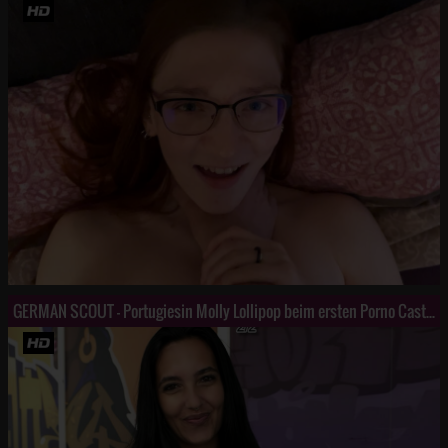
GERMAN SCOUT - Portugiesin Molly Lollipop beim ersten Porno Casting ohne Kondom g*****t Teil 2