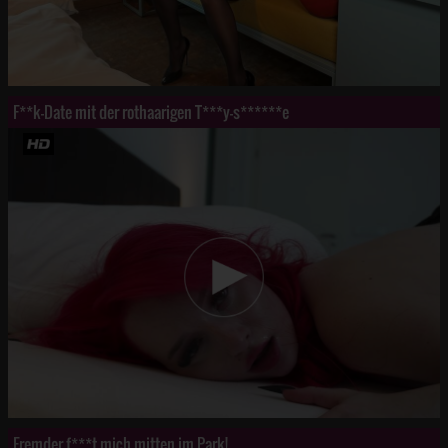
F**k-Date mit der rothaarigen T***y-s******e
Fremder f***t mich mitten im Park!