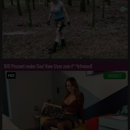
100 Prozent realer Sex! Vom User zum F**kfreund!
ANGEBOT