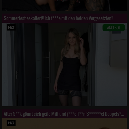
Sommerfest eskaliert!! Ich f***e mit den beiden Vorgesetzten!!
ANGEBOT
Alter S**k gönnt sich geile Milf und j***e T**n S******e! Doppels****t und g