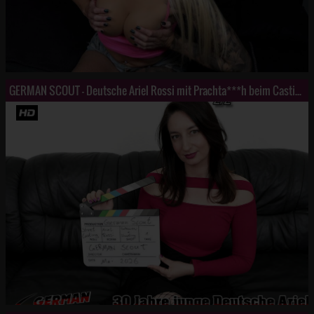
GERMAN SCOUT - Deutsche Ariel Rossi mit Prachta***h beim Casting AO g*****t Teil 2