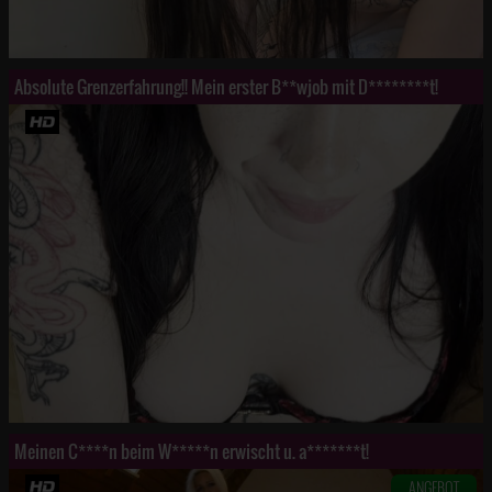
Absolute Grenzerfahrung!! Mein erster B**wjob mit D********t!
Meinen C****n beim W*****n erwischt u. a*******t!
ANGEBOT