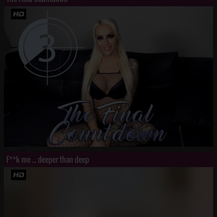
F**k me ... deeper than deep