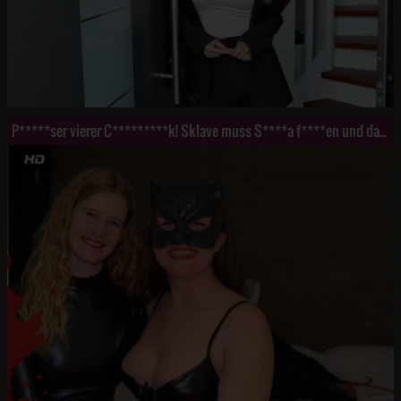
P*****ser vierer C*********k! Sklave muss S****a f****en und darf nicht f***e