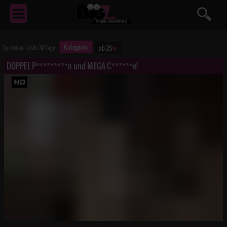
EROTIK
VON NEBENAN ...
Kategorie:
Top Videos Letzte 30 Tage
ab 25
DOPPEL P*********n und MEGA C******e!