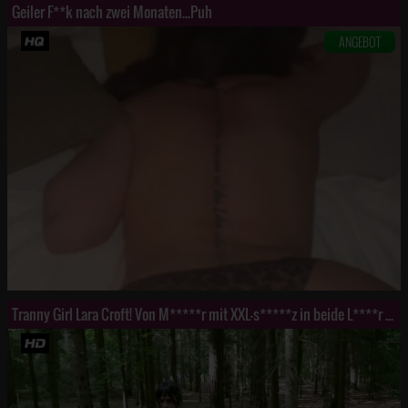
Geiler F**k nach zwei Monaten...Puh
ANGEBOT
Tranny Girl Lara Croft! Von M*****r mit XXL-s*****z in beide L****r d**********t!