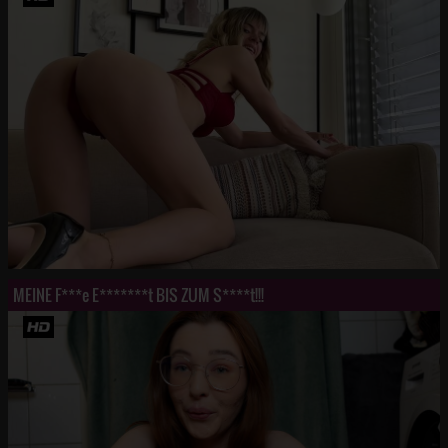
MEINE F***e E*******t BIS ZUM S****t!!!