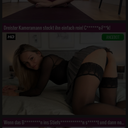
Dreister Kameramann steckt ihn einfach rein! C******e-F**k!
ANGEBOT
Wenn das B********n ins Stiefs***********n s*****t und dann noch seine Hand reinr***t!