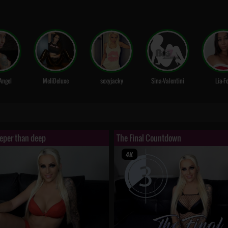
Angel
MeliDeluxe
sexyjacky
Sina-Valentini
Lia-F
eeper than deep
The Final Countdown