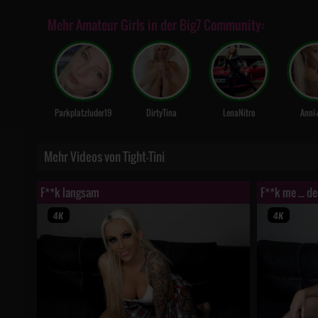
Mehr Amateur Girls in der Big7 Community:
Parkplatzluder19
DirtyTina
LenaNitro
Anni-
Mehr Videos von Tight-Tini
F**k langsam
F**k me ... d