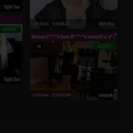
Tight-Tini
DirtyTina
9:06 min.
04.08.2015
ANGEBOT
Meinen C****n beim W*****n erwischt u. a*******t!
ANGEBOT
Tight-Tini
sexyjacky
4:53 min.
15.09.2014