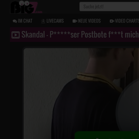
IM CHAT
LIVECAMS
NEUE VIDEOS
VIDEO CHART
Skandal - P*****ser Postbote f***t mic