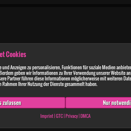
et Cookies
 und Anzeigen zu personalisieren, Funktionen für soziale Medien anbieten
in Aktion zusehen gefällt mir sehr.leider sind deine letzten Videos für mich nicht so g
ßerdem geben wir Informationen zu Ihrer Verwendung unserer Website an 
chst,wenn du mal wieder Aktion haben willst ich stelle mich zur Verfügung. Tom
ere Partner führen diese Informationen möglicherweise mit weiteren Dat
 im Rahmen Ihrer Nutzung der Dienste gesammelt haben.
s zulassen
Nur notwendi
 Traumberuf zu sein-:)
Imprint
|
GTC
|
Privacy
|
DMCA