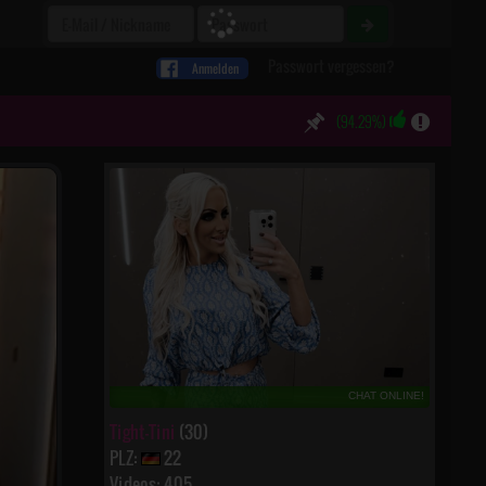
Passwort vergessen?
Anmelden
(94.29%)
CHAT ONLINE!
Tight-Tini
(30)
PLZ:
22
Videos: 405