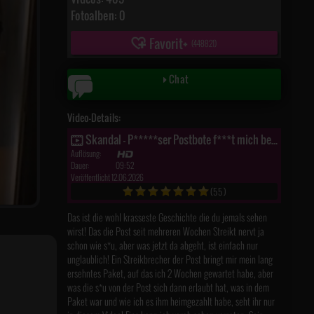
Fotoalben: 0
Favorit
(
448821
)
Chat
Video-Details:
Skandal - P*****ser Postbote f***t mich beim Streikbruch
Auflösung:
Dauer:
09:52
Veröffentlicht 12.06.2026
(55)
Das ist die wohl krasseste Geschichte die du jemals sehen
wirst! Das die Post seit mehreren Wochen Streikt nervt ja
schon wie s*u, aber was jetzt da abgeht, ist einfach nur
unglaublich! Ein Streikbrecher der Post bringt mir mein lang
ersehntes Paket, auf das ich 2 Wochen gewartet habe, aber
was die s*u von der Post sich dann erlaubt hat, was in dem
Paket war und wie ich es ihm heimgezahlt habe, seht ihr nur