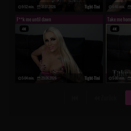
Tight-Tini
9:52 min.
31.07.2026
6:46 min.
F**k me until dawn
Take me home
Tight-Tini
5:04 min.
29.06.2026
5:00 min.
Zurück