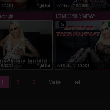
Tight-Tini
19.07.2026
7:15 min.
11.07.2026
 tonight
LET ME BE YOUR FANTASY
Tight-Tini
21.06.2026
6:47 min.
12.06.2026
1
2
3
Vor