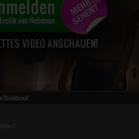
m Streikbruch"
lefern <3