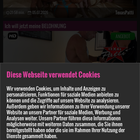
TexasPatti
21:58 min.
05.07.2026
Ich will jetzt meine BELOHNUNG
ANGEBOT
Diese Webseite verwendet Cookies
Wir verwenden Cookies, um Inhalte und Anzeigen zu
personalisieren, Funktionen für soziale Medien anbieten zu
können und die Zugriffe auf unsere Website zu analysieren.
Außerdem geben wir Informationen zu Ihrer Verwendung unserer
Website an unsere Partner für soziale Medien, Werbung und
TexasPatti
7:40 min.
28.06.2026
Analysen weiter. Unsere Partner führen diese Informationen
möglicherweise mit weiteren Daten zusammen, die Sie ihnen
bereitgestellt haben oder die sie im Rahmen Ihrer Nutzung der
Zurück
Vor
Dienste gesammelt haben.