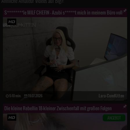
Ähnliche Amateur Videos auf Big7:
S********le MILF CHEFIN - Azubi s*****t mich in meinem Büro voll
Lara-CumKitten
5:10 min.
19.07.2026
Die kleine Rebellin 18-kleiner Zwischenfall mit großen Folgen
ANGEBOT