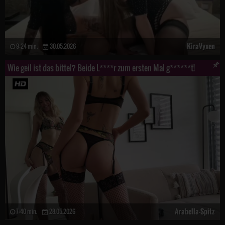
KiraVyxen
9:24 min.
30.05.2026
Wie geil ist das bitte!? Beide L****r zum ersten Mal g******t!
Arabella-Spitz
7:40 min.
28.05.2026