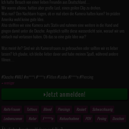
Ich hatte Besuch von einer lieben Freundin aus Deutschland…
Wir waren alleine, hatten aber große Lust, einen geilen Clip zu drehen.
Was nun? Den Nachbarn fragen, ob er mal eben die Kamera halten kann? Im prüden
Amerika wohl keine gute Idee.
Also stellten wir eine Kamera aufs Stativ und nahmen eine weitere in die Hand und
gingen damit unter die Dusche. Angeblich sollte diese wasserdicht sein, worauf wir uns
einfach mal verlassen haben. Ob das so eine gute Idee war?
Was meint ihr? Sind wir als Kamerafrauen zu gebrauchen oder sollten wir es lieber
lassen? Ich glaube, ich bleibe lieber davor und habe meinen Spaß, während andere
filmen…
#Dusche #MILF #m****i #****e #Titten #Lesbo #l****n #Piercing
weniger
Jetzt anmelden!
Reife Frauen
Tattoos
Blond
Piercings
Rasiert
Schwarzhaarig
Lesbenszenen
Natur
F*****n
Nahaufnahme
POV
Posing
Duschen