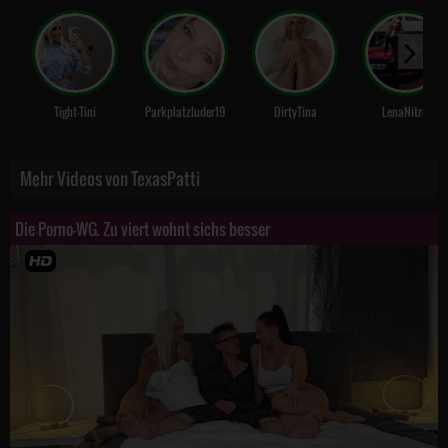
Tight-Tini
Parkplatzluder19
DirtyTina
LenaNitro
Mehr Videos von TexasPatti
Die Porno-WG. Zu viert wohnt sichs besser