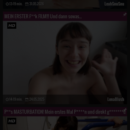
LeahSnuSnu
13:19 min.
31.05.2026
MEIN ERSTER F**k FILM!!! Und dann sowas...
LenaBlush
14:19 min.
24.05.2025
P**s MASTURBATION! Mein erstes Mal P****n und direkt g*******t!