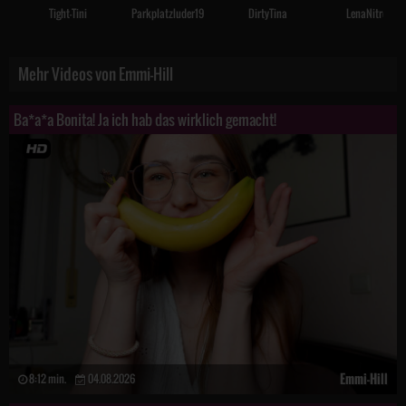
Tight-Tini
Parkplatzluder19
DirtyTina
LenaNitro
Mehr Videos von Emmi-Hill
Ba*a*a Bonita! Ja ich hab das wirklich gemacht!
Emmi-Hill
8:12 min.
04.08.2026