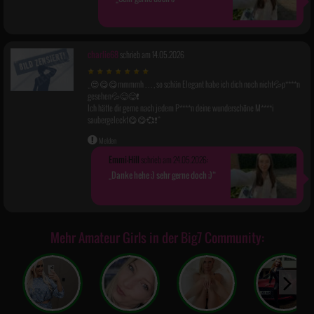
charlie68
schrieb am 14.05.2026
😍😋😋mmmmh . . . , so schön Elegant habe ich dich noch nicht💦p****n
gesehen💦😋😋❗️
Ich hätte dir gerne nach jedem P****n deine wunderschöne M****i
saubergeleckt😋😋💞❗️
Melden
Emmi-Hill
schrieb am 24.05.2026:
Danke hehe ;) sehr gerne doch ;)
Mehr Amateur Girls in der Big7 Community: