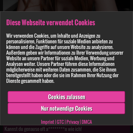
Emmi-Hill
5:31 min.
22.07.2026
Diese Webseite verwendet Cookies
Geölte F***e s****tet besser!
Wir verwenden Cookies, um Inhalte und Anzeigen zu
personalisieren, Funktionen für soziale Medien anbieten zu
können und die Zugriffe auf unsere Website zu analysieren.
Außerdem geben wir Informationen zu Ihrer Verwendung unserer
Website an unsere Partner für soziale Medien, Werbung und
Analysen weiter. Unsere Partner führen diese Informationen
möglicherweise mit weiteren Daten zusammen, die Sie ihnen
bereitgestellt haben oder die sie im Rahmen Ihrer Nutzung der
Dienste gesammelt haben.
Cookies zulassen
Nur notwendige Cookies
Emmi-Hill
15:13 min.
19.07.2026
Imprint
|
GTC
|
Privacy
|
DMCA
Kannst du genauso oft a********n wie ich!