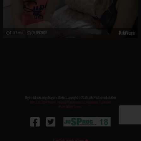
KikiVega
11:27 min.
05.09.2019
Big7® ist eine eingetragene Marke. Copyright © 2026, alle Rechte vorbehalten
18 U.S.C. 2257 Record-Keeping Requirements Compliance Statement
ePoch Billing Support
Zurück nach oben