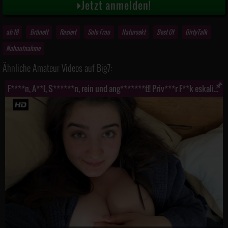
Jetzt anmelden!
ab 18
Brünett
Rasiert
Solo Frau
Natursekt
Best Of
DirtyTalk
Nahaufnahme
Ähnliche Amateur Videos auf Big7:
F****n, A**l, S******n, rein und ang*******t!! Priv***r F**k eskaliert komplett!