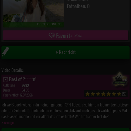
Fotoalben: 0
GERADE ONLINE!
Favorit
(
24377
)
Nachricht
Video-Details:
Best of P****n!
Auflösung:
Dauer:
04:05
(5)
Veröffentlicht 12.07.2026
Ich weiß doch wie sehr du meinen goldenen S**t liebst, also hier ein kleiner Leckerbissen
oder ehr Schluck für dich! Ich bin ein bisschen stolz auf mich das ich wirklich jedes Mal
das Glas vollmache und vor allem das ich es treffe! Wie treffsicher bist du?
weniger