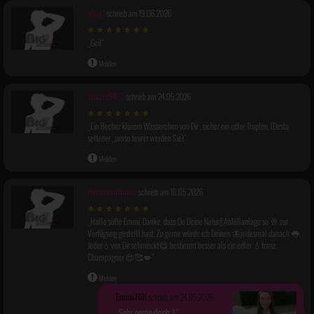
atag1
schrieb am 19.06.2026
Geil
Melden
spezis9472
schrieb am 24.05.2026
Ein Becher klarem Wässerchen von Dir , sicher ein edler Tropfen. (Desto
seltener ,,umso teurer werden Sie)
Melden
HermannName
schrieb am 16.05.2026
Hallo süße Emmi, Danke, dass Du Deine Natur🍾Abfüllanlage so 🥂 zur
Verfügung gestellt hast. Zu gerne würde ich Deinen 🦋jedesmal danach 👅.
Jeder💧von Dir schmeckt😋 bestimmt besser als ein edler 💧franz.
Champagner 😍🥰💋
Melden
Emmi-Hill
schrieb am 24.05.2026:
Sehr gerne doch ;)