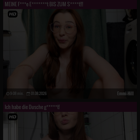
MEINE F***e E*******t BIS ZUM S****t!!!
Emmi-Hill
9:08 min.
01.08.2026
Ich habe die Dusche g*****t!