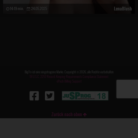
LenaBlush
14:19 min.
24.05.2025
Big7® ist eine eingetragene Marke. Copyright © 2026, alle Rechte vorbehalten
18 U.S.C. 2257 Record-Keeping Requirements Compliance Statement
ePoch Billing Support
Zurück nach oben
FAQ / Kontakt
|
Impressum
|
AGB
|
Datenschutz
|
Meldung DSA
|
DMCA