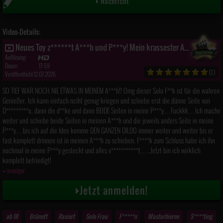
Nachricht
Video-Details:
Neues Toy z******t A***h und P***y! Mein krassester A******k!!
Auflösung:
Dauer:
17:59
(1)
Veröffentlicht 12.07.2026
SO TIEF WAR NOCH NIE ETWAS IN MEINEM A***h!! Omg dieser Solo F**k ist für die wahren
Genießer. Ich kann einfach nciht genug kriegen und schiebe erst die dünne Seite von
D*********o, dann die d**ke und dann BEIDE Seiten in meine P***y…Fuckkk…Ich mache
weiter und schiebe beide Seiten in meinen A***h und die jeweils anders Seite in meine
P***y…bis ich auf die Idee komme DEN GANZEN DILDO immer weiter und weiter bis er
fast komplett drinnen ist in meinen A***h zu schieben. F****k zum Schluss habe ich ihn
nochmal in meine P***y gesteckt und alles v***********t…..Jetzt bin ich wirklich
komplett befriedigt!
weniger
Jetzt anmelden!
ab 18
Brünett
Rasiert
Solo Frau
F*****n
Masturbieren
S****ting