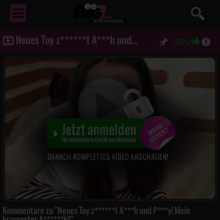
EROTIK
VON NEBENAN ...
Neues Toy z******t A***h und P***y! Mein krassester A******k!!
(100%)
Kommentare zu "Neues Toy z******t A***h und P***y! Mein
krassester A******k!!"