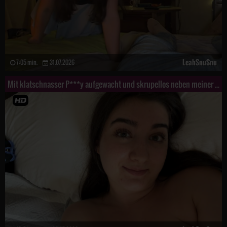
LeahSnuSnu
7:05 min.
31.07.2026
Mit klatschnasser P***y aufgewacht und skrupellos neben meiner Freundin masturbiert! S****t! Mega Or