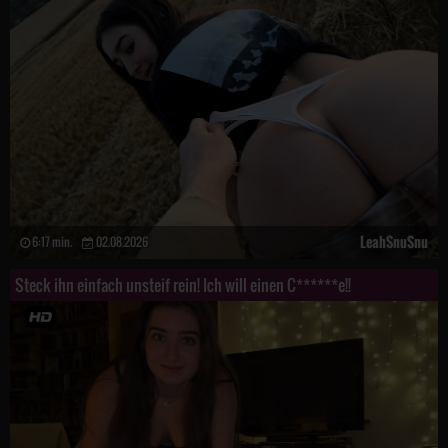
LeahSnuSnu
6:17 min.
02.08.2026
Steck ihn einfach unsteif rein! Ich will einen C******e!!