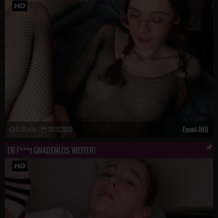
Emmi-Hill
9:29 min.
26.12.2025
ER F***t GNADENLOS WEITER!