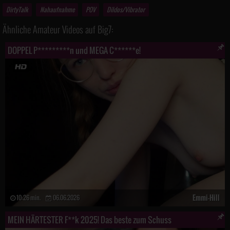
DirtyTalk
Nahaufnahme
POV
Dildos/Vibrator
Ähnliche Amateur Videos auf Big7:
DOPPEL P*********n und MEGA C******e!
Emmi-Hill
10:26 min.
06.06.2026
MEIN HÄRTESTER F**k 2025! Das beste zum Schuss