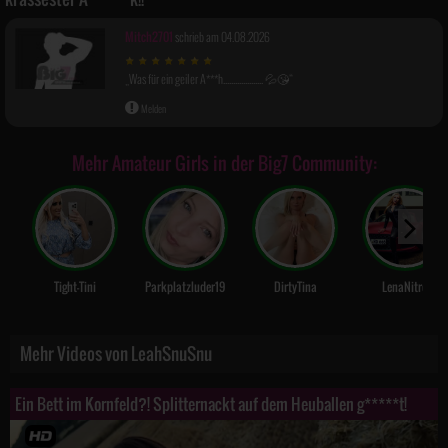
Mitch2701
schrieb am 04.08.2026
Was für ein geiler A***h.................... 💦😘
Melden
Mehr Amateur Girls in der Big7 Community:
Tight-Tini
Parkplatzluder19
DirtyTina
LenaNitro
Mehr Videos von LeahSnuSnu
Ein Bett im Kornfeld?! Splitternackt auf dem Heuballen g*****t!