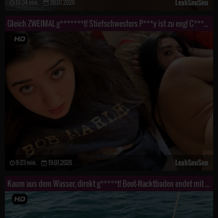
LeahSnuSnu
10:34 min.
26.07.2026
Gleich ZWEIMAL g*******t! Stiefschwesters P***y ist zu eng! C******e!
LeahSnuSnu
9:23 min.
19.07.2026
Kaum aus dem Wasser, direkt g*****t! Boot-Nacktbaden endet mit Schlucken!