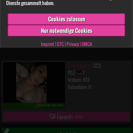
Dienste gesammelt haben.
Cookies zulassen
LeahSnuSnu
9:36 min.
12.07.2026
Nur notwendige Cookies
Imprint
|
GTC
|
Privacy
|
DMCA
Zurück
Vor
LeahSnuSnu
(22)
PLZ:
1
Videos: 413
Fotoalben: 0
GERADE ONLINE!
Favorit
(
4505
)