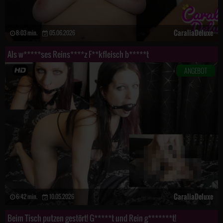
CaraliaDeluxe
8:03 min.
05.06.2026
Als w*****ses Reins****z F**kfleisch b*****t
ANGEBOT
CaraliaDeluxe
6:42 min.
10.05.2026
Beim Tisch putzen gestört! G*****t und Rein g*******t!