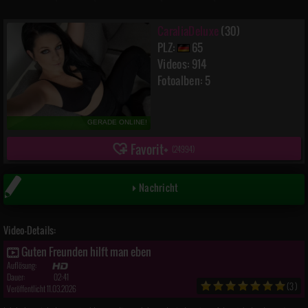
CaraliaDeluxe
(30)
PLZ:
65
Videos: 914
Fotoalben: 5
GERADE ONLINE!
Favorit
(
24994
)
Nachricht
Video-Details:
Guten Freunden hilft man eben
Auflösung:
Dauer:
02:41
(3)
Veröffentlicht 11.03.2026