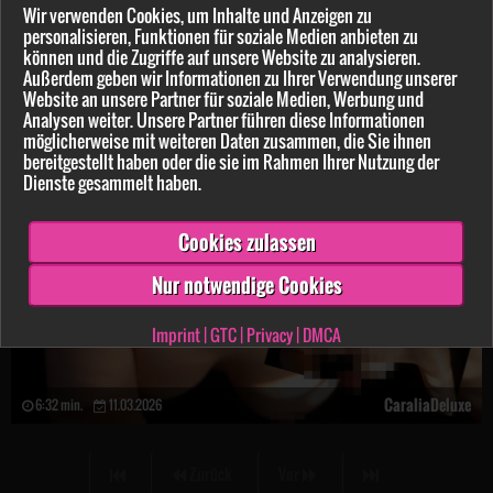
Wir verwenden Cookies, um Inhalte und Anzeigen zu
personalisieren, Funktionen für soziale Medien anbieten zu
CaraliaDeluxe
7:55 min.
15.03.2026
können und die Zugriffe auf unsere Website zu analysieren.
Außerdem geben wir Informationen zu Ihrer Verwendung unserer
S********y s*****t und Ich schlucke!
Website an unsere Partner für soziale Medien, Werbung und
Analysen weiter. Unsere Partner führen diese Informationen
ANGEBOT
möglicherweise mit weiteren Daten zusammen, die Sie ihnen
bereitgestellt haben oder die sie im Rahmen Ihrer Nutzung der
Dienste gesammelt haben.
Cookies zulassen
Nur notwendige Cookies
Imprint
|
GTC
|
Privacy
|
DMCA
CaraliaDeluxe
6:32 min.
11.03.2026
Zurück
Vor