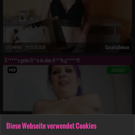
CaraliaDeluxe
2:44 min.
22.03.2026
S*****z geile G**e in den A***h g*****t!
ANGEBOT
Diese Webseite verwendet Cookies