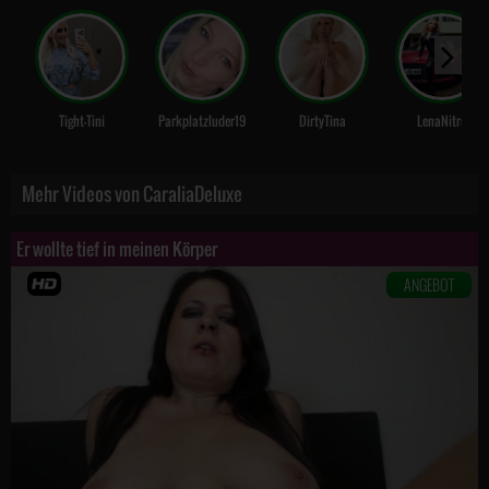
Tight-Tini
Parkplatzluder19
DirtyTina
LenaNitro
Mehr Videos von CaraliaDeluxe
Er wollte tief in meinen Körper
ANGEBOT