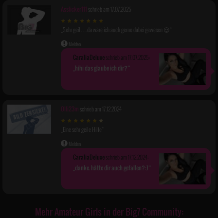
Asslicker111
schrieb am 17.07.2025
Sehr geil….da wäre ich auch gerne dabei gewesen 😌
Melden
CaraliaDeluxe
schrieb am 17.07.2025:
hihi das glaube ich dir?
Olli23m
schrieb am 17.12.2024
Eine sehr geile Hilfe
Melden
CaraliaDeluxe
schrieb am 17.12.2024:
danke. hätte dir auch gefallen?:)
Mehr Amateur Girls in der Big7 Community: