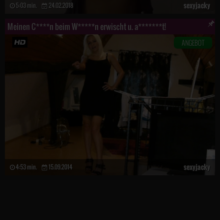
sexyjacky
5:03 min.
24.02.2018
Meinen C****n beim W*****n erwischt u. a*******t!
ANGEBOT
sexyjacky
4:53 min.
15.09.2014