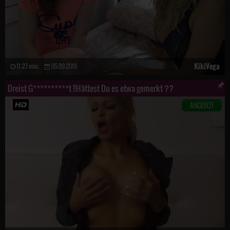
KikiVega
11:27 min.
05.09.2019
Dreist G**********t !!Hättest Du es etwa gemerkt ??
ANGEBOT