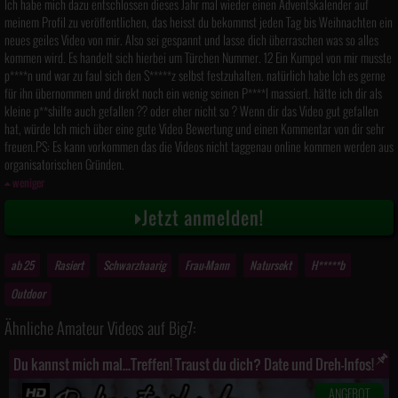
Ich habe mich dazu entschlossen dieses Jahr mal wieder einen Adventskalender auf
meinem Profil zu veröffentlichen, das heisst du bekommst jeden Tag bis Weihnachten ein
neues geiles Video von mir. Also sei gespannt und lasse dich überraschen was so alles
kommen wird. Es handelt sich hierbei um Türchen Nummer. 12 Ein Kumpel von mir musste
p****n und war zu faul sich den S*****z selbst festzuhalten. natürlich habe Ich es gerne
für ihn übernommen und direkt noch ein wenig seinen P****l massiert. hätte ich dir als
kleine p**shilfe auch gefallen ?? oder eher nicht so ? Wenn dir das Video gut gefallen
hat, würde Ich mich über eine gute Video Bewertung und einen Kommentar von dir sehr
freuen.PS: Es kann vorkommen das die Videos nicht taggenau online kommen werden aus
organisatorischen Gründen.
weniger
Jetzt anmelden!
ab 25
Rasiert
Schwarzhaarig
Frau-Mann
Natursekt
H*****b
Outdoor
Ähnliche Amateur Videos auf Big7:
Du kannst mich mal...Treffen! Traust du dich? Date und Dreh-Infos!
ANGEBOT