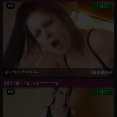
ANGEBOT
CaraliaDeluxe
6:22 min.
10.04.2026
OMG 600ml frische M*********e!
ANGEBOT