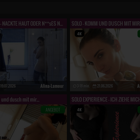
DER VOYEUR - NACKTE HAUT ODER N**sES NYLON WORAUF S*****t DU???
SOLO - KOMM UND DUSCH MIT MIR...
Alina-Lamour
A
19.07.2026
3:18 min.
21.06.2026
und dusch mit mir...
ANGEBOT