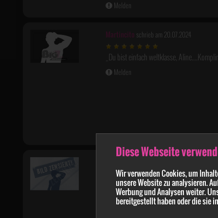
Melden
Martincito
schrieb am 20.07.2024
Du bist einfach weltklasse, Aline....Komplim
Melden
Diese Webseite verwend
Richi87
schrieb am 09.06.2024
Wir verwenden Cookies, um Inhalte
unsere Website zu analysieren. Au
Richtig guter F**k. So lange hätte ich bei
Werbung und Analysen weiter. Uns
du b***t 🤤
bereitgestellt haben oder die sie
Melden