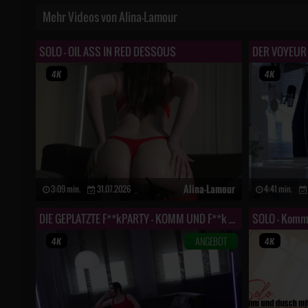
Mehr Videos von Alina-Lamour
SOLO - OIL ASS IN RED DESSOUS
Alina-Lamour
3:09 min.
31.07.2026
4:41 min.
DIE GEPLATZTE F**kPARTY - KOMM UND F**k MICH ENDLICH!!!
SOLO - Komm 
ANGEBOT