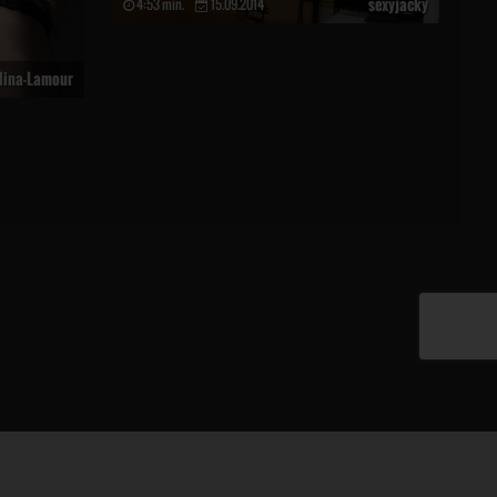
sexyjacky
4:53 min.
15.09.2014
lina-Lamour
FAQ / Kontakt
|
Impressum
|
AGB
|
Datenschutz
|
Meldung DSA
|
DMCA