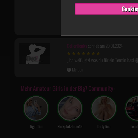
Cookie
GeilerHenks
schrieb am 20.01.2024
Ich weiß jetzt was du für ein Termin hast😁
Melden
Mehr Amateur Girls in der Big7 Community:
Tight-Tini
Parkplatzluder19
DirtyTina
Lena