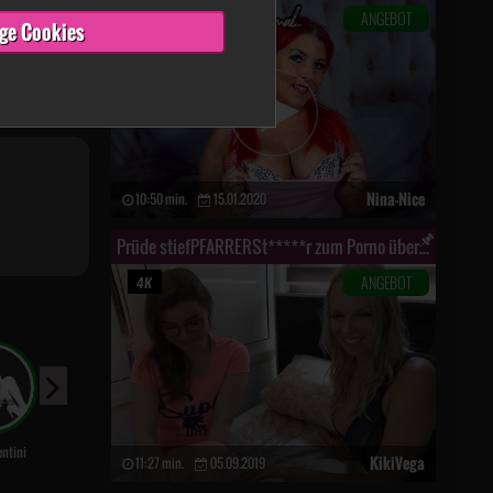
ANGEBOT
ge Cookies
Nina-Nice
10:50 min.
15.01.2020
Prüde stiefPFARRERSt*****r zum Porno überredet!! Geht das zu weit?
ANGEBOT
entini
Lia-Fox
Leonie-pur
Emmi-Hill
SirenaSw
KikiVega
11:27 min.
05.09.2019