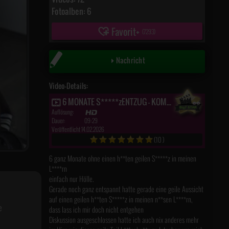
Fotoalben: 6
Favorit
(
7293
)
Nachricht
Video-Details:
6 MONATE S*****zENTZUG - KOMM JETZT F**k MICH ENDLICH
Auflösung:
Dauer:
09:29
Veröffentlicht 14.02.2026
(10)
6 ganz Monate ohne einen h**ten geilen S*****z in meinen
L****rn
einfach nur Hölle.
Gerade noch ganz entspannt hatte gerade eine geile Aussicht
auf einen geilen h**ten S*****z in meinen n**sen L****rn,
e
dass lass ich mir doch nicht entgehen
Diskussion ausgeschlossen hatte ich auch nix anderes mehr