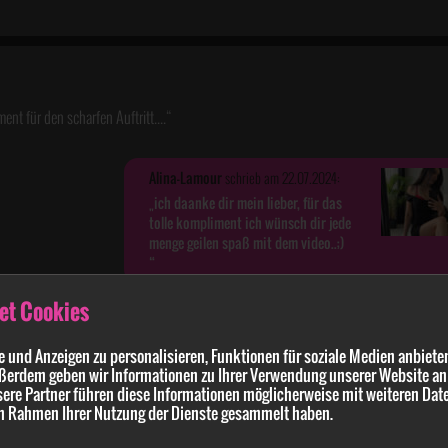
ent für den scharfen Auftritt....
Alina-Lamour
schrieb am 22.07.2024:
ich daanke dir mein lieber, für das
tolle kompliment ich wünsch dir jede
menge geilen spaß mit dem video..;)
et Cookies
 und Anzeigen zu personalisieren, Funktionen für soziale Medien anbieten
ßerdem geben wir Informationen zu Ihrer Verwendung unserer Website an 
 dir niemals durchgehalten. Nach 2 Minuten hätte ich dir schon in den Mund g*******t
ere Partner führen diese Informationen möglicherweise mit weiteren Dat
 im Rahmen Ihrer Nutzung der Dienste gesammelt haben.