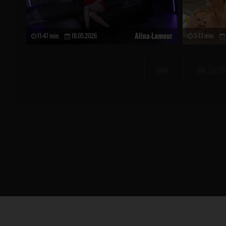
Alina-Lamour
11:47 min.
18.05.2026
3:13 min.
Zurü
Big7® ist eine eingetragene Marke. Copyright © 2026, alle Rechte vorbehalten
18 U.S.C. 2257 Record-Keeping Requirements Compliance Statement
ePoch Billing Support