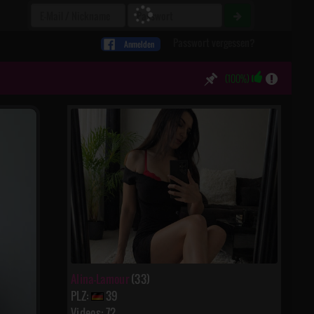
Passwort vergessen?
Anmelden
(100%)
Alina-Lamour
(33)
PLZ:
39
Videos: 72