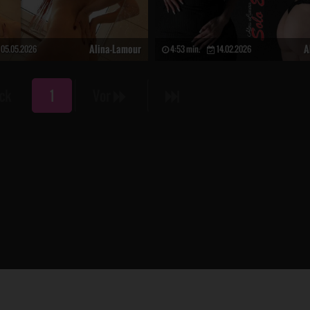
Alina-Lamour
A
05.05.2026
4:53 min.
14.02.2026
ck
1
Vor
Zurück nach oben