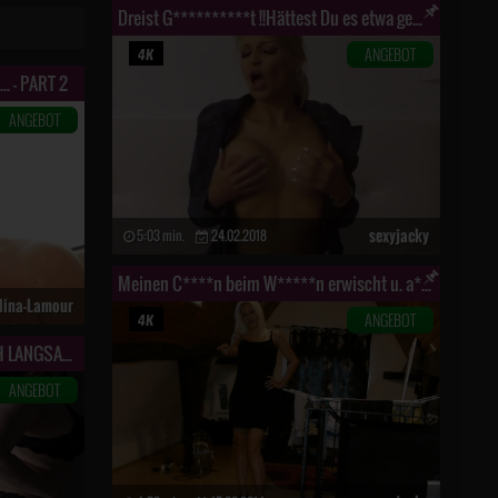
Dreist G**********t !!Hättest Du es etwa gemerkt ??
ANGEBOT
 - PART 2
ANGEBOT
sexyjacky
5:03 min.
24.02.2018
Meinen C****n beim W*****n erwischt u. a*******t!
lina-Lamour
ANGEBOT
SOLO EXPIERIENCE - ICH ZIEHE MICH LANGSAM FÜR DICH AUS - Faceless
ANGEBOT