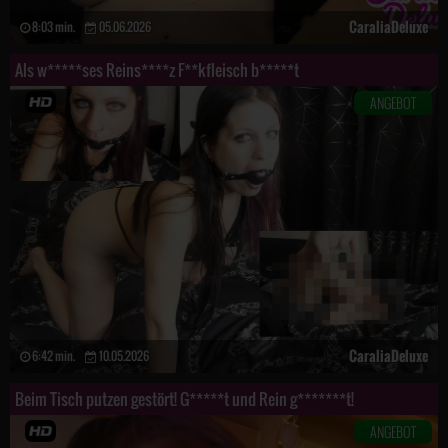
CaraliaDeluxe
8:03 min.
05.06.2026
Als w*****ses Reins****z F**kfleisch b*****t
ANGEBOT
CaraliaDeluxe
6:42 min.
10.05.2026
Beim Tisch putzen gestört! G*****t und Rein g*******t!
ANGEBOT