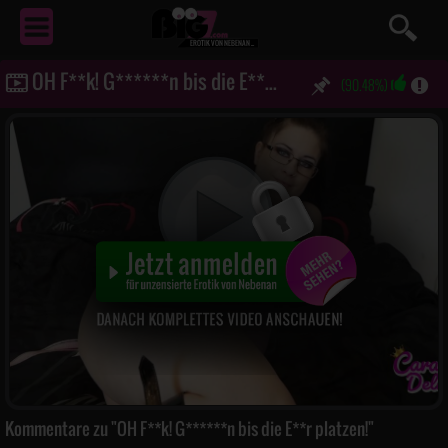
EROTIK
VON NEBENAN ...
OH F**k! G******n bis die E**r platzen!
(90.48%)
Kommentare zu "OH F**k! G******n bis die E**r platzen!"