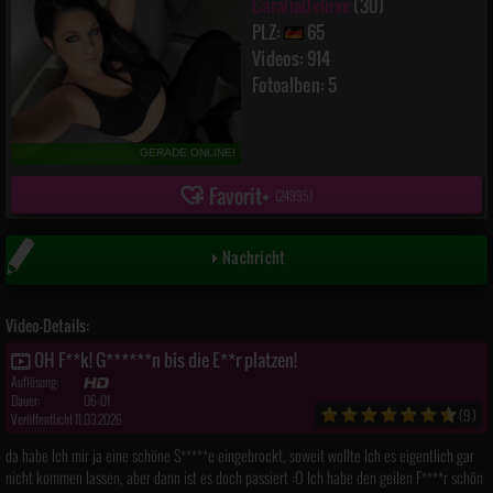
CaraliaDeluxe
(30)
PLZ:
65
Videos: 914
Fotoalben: 5
GERADE ONLINE!
Favorit
(
24995
)
Nachricht
Video-Details:
OH F**k! G******n bis die E**r platzen!
Auflösung:
Dauer:
06:01
(9)
Veröffentlicht 11.03.2026
da habe Ich mir ja eine schöne S*****e eingebrockt, soweit wollte Ich es eigentlich gar
nicht kommen lassen, aber dann ist es doch passiert :O Ich habe den geilen F****r schön