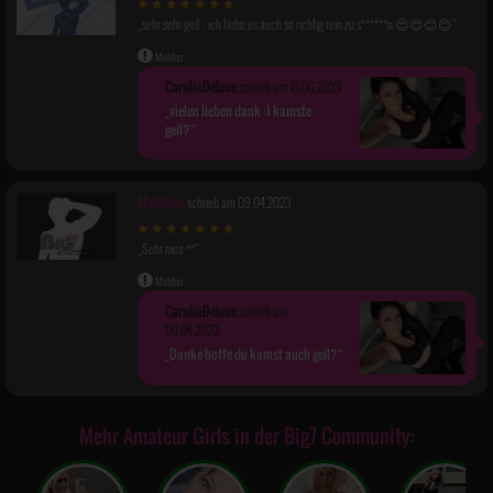
sehr sehr geil - ich liebe es auch so richtig rein zu s******n 😍😍😊😊
Melden
CaraliaDeluxe
schrieb am 16.06.2023:
vielen lieben dank :) kamste
geil?
MaRSian
schrieb am 09.04.2023
Sehr nice ^^
Melden
CaraliaDeluxe
schrieb am
09.04.2023:
Danke hoffe du kamst auch geil?
Mehr Amateur Girls in der Big7 Community: