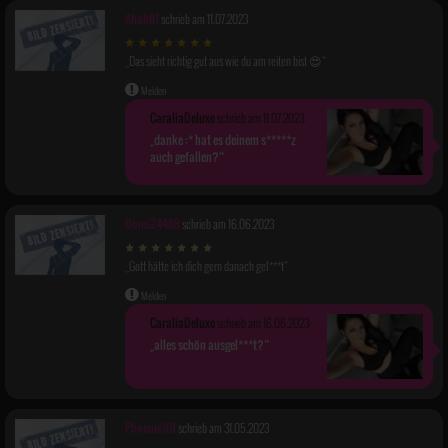
Ahab81
schrieb am 11.07.2023
Das sieht richtig gut aus wie du am reiten bist 😍
Melden
CaraliaDeluxe
schrieb am 11.07.2023:
danke :* hat es deinem s*****z
auch gefallen?
Domi24488
schrieb am 16.06.2023
Gott hätte ich dich gern danach gel***t
Melden
CaraliaDeluxe
schrieb am 16.06.2023:
alles schön ausgel***t?
Phoenix101
schrieb am 31.05.2023