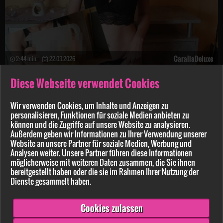
CaraliaDeluxe
2:44 min.
22.03.2026
S*****z geile G**e in den A***h g*****t!
Diese Webseite verwendet Cookies
ANGEBOT
Wir verwenden Cookies, um Inhalte und Anzeigen zu
personalisieren, Funktionen für soziale Medien anbieten zu
können und die Zugriffe auf unsere Website zu analysieren.
Außerdem geben wir Informationen zu Ihrer Verwendung unserer
Website an unsere Partner für soziale Medien, Werbung und
Analysen weiter. Unsere Partner führen diese Informationen
möglicherweise mit weiteren Daten zusammen, die Sie ihnen
bereitgestellt haben oder die sie im Rahmen Ihrer Nutzung der
Dienste gesammelt haben.
Cookies zulassen
CaraliaDeluxe
7:55 min.
15.03.2026