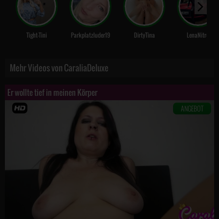
Tight-Tini
Parkplatzluder19
DirtyTina
LenaNitro
Mehr Videos von CaraliaDeluxe
Er wollte tief in meinen Körper
ANGEBOT