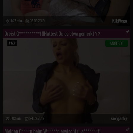
KikiVega
11:27 min.
05.09.2019
Dreist G**********t !!Hättest Du es etwa gemerkt ??
ANGEBOT
sexyjacky
5:03 min.
24.02.2018
Meinen C****n beim W*****n erwischt u. a*******t!