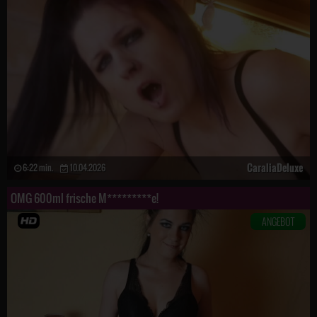
CaraliaDeluxe
6:22 min.
10.04.2026
OMG 600ml frische M*********e!
ANGEBOT