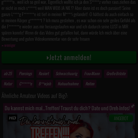
g******n , weil ich so geil war, Eigentlich wollte ich ja den S*****z vorher raus ziehen das
er nicht in mich s*****t weil MAN WEIß JA NIE !? Aber dann ist es doch passiert! Seine
ganze L****g F*******e ist tief in meiner M****i gelandet! :O hättest du auch einfach so
in meinen Körper g*******t ? Ich muss gestehen , es war schon ein sehr geiles Gefühl als
die F*******e wieder aus mir herausgelaufen war und ich dadurch seine LUST in MIR
spüren konnte! Wenn dir das Video gut gefallen hat, dann würde Ich mich über eine
Bewertung und guten Videokommentar von dir sehr freuen
weniger
Jetzt anmelden!
ab 25
Piercings
Rasiert
Schwarzhaarig
Frau-Mann
Große Brüste
Natur
C******e
B**wjob
Nahaufnahme
Reiten
Ähnliche Amateur Videos auf Big7:
Du kannst mich mal...Treffen! Traust du dich? Date und Dreh-Infos!
ANGEBOT