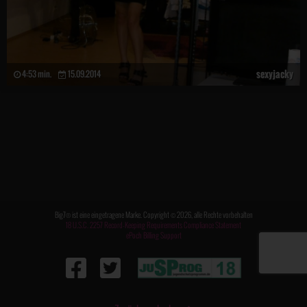
sexyjacky
4:53 min.
15.09.2014
Big7® ist eine eingetragene Marke. Copyright © 2026, alle Rechte vorbehalten
18 U.S.C. 2257 Record-Keeping Requirements Compliance Statement
ePoch Billing Support