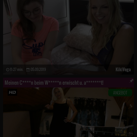
KikiVega
11:27 min.
05.09.2019
Meinen C****n beim W*****n erwischt u. a*******t!
ANGEBOT