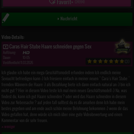
Favorit
(
24994
)
Nachricht
Video-Details:
Caras Hair Stube Haare schneiden gegen Sex
Auflösung:
Dauer:
10:05
(3)
Veröffentlicht 11.03.2026
Ich glaube ich habe ein mega Geschäftsmodell erfunden indem Ich endlich meine
Sexsucht befriedigen kann ;) Ich friesiere einfach in meiner neuen " Cara´s Hair Stube "
fremden Männern die Haare :) als Bezahlung biete ich dann einfach natural an ;) bin ich
nicht gut ? Hier in diesem Video teste Ich mal mein neues Geschäftsmodell ;) Na, was
findest du, kann ich gut Haare schneiden ? oder wird das Haare schneiden in diesem
Video zur Nebensache ? auf jeden fall solltest du es dir ansehen denn Ich habe mein
bestes gegeben und am ende auch schön meine Belohnung bekommen ;) wenn dir das
Video gefallen hat, denn würde ich mich über eine gute Videobewertung und einen
Kommentar von dir sehr freuen.
weniger