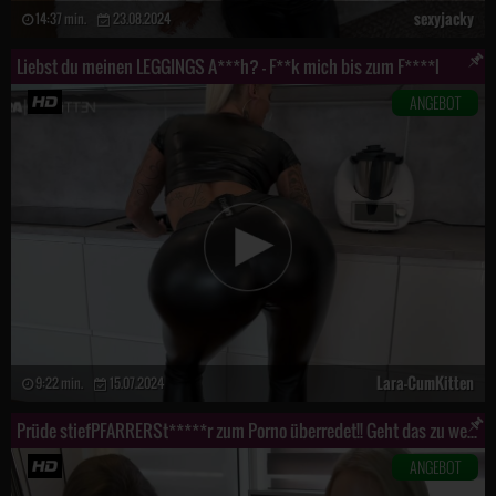
sexyjacky
14:37 min.
23.08.2024
Liebst du meinen LEGGINGS A***h? - F**k mich bis zum F****l
ANGEBOT
Lara-CumKitten
9:22 min.
15.07.2024
Prüde stiefPFARRERSt*****r zum Porno überredet!! Geht das zu weit?
ANGEBOT