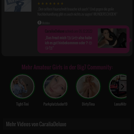
Den selben Haarschnitt brauche ich auch ! Und gegen die geile
Nachbehandlung gibt es auch nichts zu sagen! WUNDERSCHOEN!
Melden
CaraliaDeluxe
schrieb am 05.12.2022:
Das freut mich 🥰😘😍 also habe
ich es gut hinbekommen oder ? 😍
😘🥰
Mehr Amateur Girls in der Big7 Community:
Tight-Tini
Parkplatzluder19
DirtyTina
LenaNitro
Mehr Videos von CaraliaDeluxe