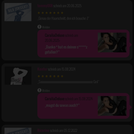
tommy008
schrieb am 20.06.2025
Genau der Haarschnitt, den ich brauche ;)
Melden
CaraliaDeluxe
schrieb am
20.06.2025:
Danke:* hat es deinen s*****z
gefallen?
Konfor
schrieb am 15.08.2024
Sooooooooooooooooooooooooooooooooooo Geil
Melden
CaraliaDeluxe
schrieb am 15.08.2024:
magst du sowas auch?
Ricorino
schrieb am 05.12.2022