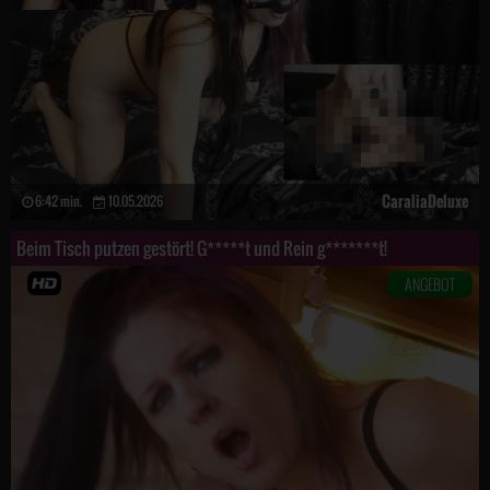
CaraliaDeluxe
6:42 min.
10.05.2026
Beim Tisch putzen gestört! G*****t und Rein g*******t!
ANGEBOT