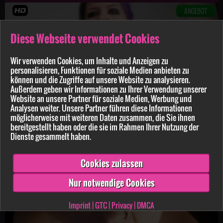
ANGEBOT
Diese Webseite verwendet Cookies
Wir verwenden Cookies, um Inhalte und Anzeigen zu
personalisieren, Funktionen für soziale Medien anbieten zu
können und die Zugriffe auf unsere Website zu analysieren.
Außerdem geben wir Informationen zu Ihrer Verwendung unserer
Website an unsere Partner für soziale Medien, Werbung und
Analysen weiter. Unsere Partner führen diese Informationen
möglicherweise mit weiteren Daten zusammen, die Sie ihnen
bereitgestellt haben oder die sie im Rahmen Ihrer Nutzung der
Dienste gesammelt haben.
CaraliaDeluxe
7:55 min.
15.03.2026
S********y s*****t und Ich schlucke!
Cookies zulassen
ANGEBOT
Nur notwendige Cookies
Imprint
|
GTC
|
Privacy
|
DMCA