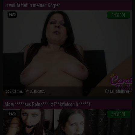
Er wollte tief in meinen Körper
ANGEBOT
CaraliaDeluxe
8:03 min.
05.06.2026
Als w*****ses Reins****z F**kfleisch b*****t
ANGEBOT