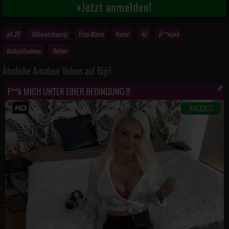
Jetzt anmelden!
ab 25
Schwarzhaarig
Frau-Mann
Natur
AO
B**wjob
Nahaufnahme
Reiten
Ähnliche Amateur Videos auf Big7:
F**k MICH UNTER EINER BEDINGUNG !!!
ANGEBOT