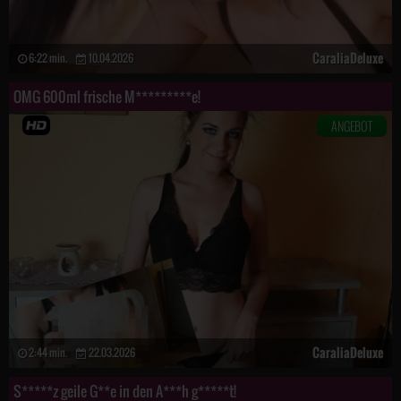
CaraliaDeluxe
6:22 min.
10.04.2026
OMG 600ml frische M*********e!
ANGEBOT
CaraliaDeluxe
2:44 min.
22.03.2026
S*****z geile G**e in den A***h g*****t!