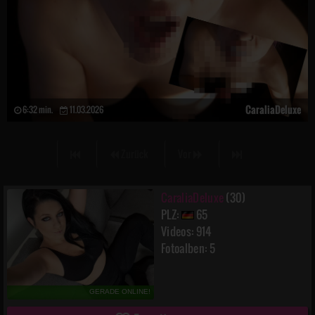
CaraliaDeluxe
6:32 min.
11.03.2026
Zurück
Vor
CaraliaDeluxe
(30)
PLZ:
65
Videos: 914
Fotoalben: 5
GERADE ONLINE!