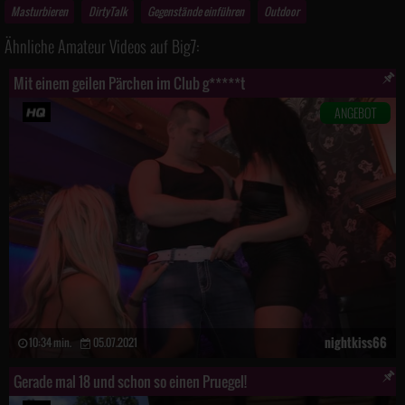
Masturbieren
DirtyTalk
Gegenstände einführen
Outdoor
Ähnliche Amateur Videos auf Big7:
Mit einem geilen Pärchen im Club g*****t
ANGEBOT
nightkiss66
10:34 min.
05.07.2021
Gerade mal 18 und schon so einen Pruegel!