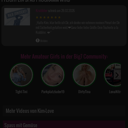
Krabbler
schrieb am 28.02.2026
Hallo Kim, klar helfe ich Dir, ich denke wir nehmen meinen Pinsel der Dir
mit Sicherheit gefallen wird.❤Ganz liebe liebe Grüße Dein Tischerle a la
Krabbler. 💋
Melden
Mehr Amateur Girls in der Big7 Community:
Tight-Tini
Parkplatzluder19
DirtyTina
LenaNitro
Mehr Videos von Kim-Love
Spass mit Gemüse