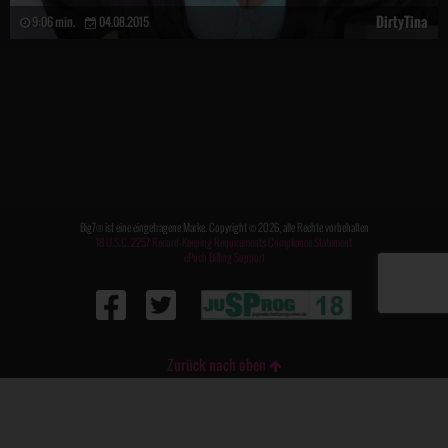
DirtyTina
9:06 min.
04.08.2015
Big7® ist eine eingetragene Marke. Copyright © 2026, alle Rechte vorbehalten
18 U.S.C. 2257 Record-Keeping Requirements Compliance Statement
ePoch Billing Support
Zurück nach oben
FAQ / Kontakt
|
Impressum
|
AGB
|
Datenschutz
|
Meldung DSA
|
DMCA