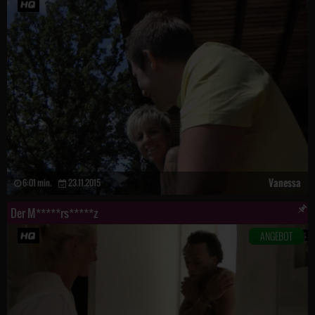
Vanessa
6:01 min.
23.11.2015
Der M*****rs*****z
ANGEBOT