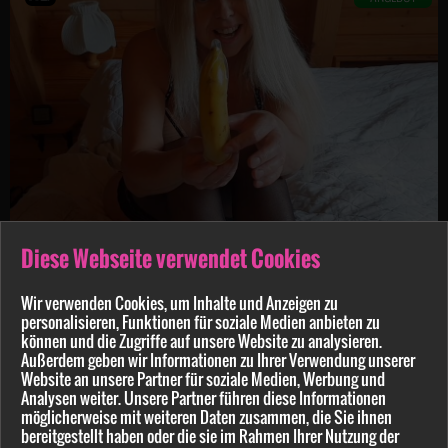
Kim-Love
8:09 min.
15.08.2021
Diese Webseite verwendet Cookies
ICH LASSE FÜR DICH DIE HÜLLEN FALLEN!!! ABENDKLEID UND SEXY WÄSCHE SO DARF EIN ABEND
Wir verwenden Cookies, um Inhalte und Anzeigen zu
personalisieren, Funktionen für soziale Medien anbieten zu
ANGEBOT
können und die Zugriffe auf unsere Website zu analysieren.
Außerdem geben wir Informationen zu Ihrer Verwendung unserer
Website an unsere Partner für soziale Medien, Werbung und
Analysen weiter. Unsere Partner führen diese Informationen
möglicherweise mit weiteren Daten zusammen, die Sie ihnen
bereitgestellt haben oder die sie im Rahmen Ihrer Nutzung der