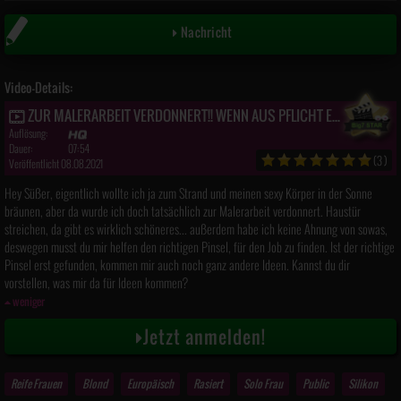
Nachricht
Video-Details:
ZUR MALERARBEIT VERDONNERT!! WENN AUS PFLICHT EIN SPAß PROGRAMM WIRD
Auflösung:
Dauer:
07:54
(3)
Veröffentlicht 08.08.2021
Hey Süßer, eigentlich wollte ich ja zum Strand und meinen sexy Körper in der Sonne
bräunen, aber da wurde ich doch tatsächlich zur Malerarbeit verdonnert. Haustür
streichen, da gibt es wirklich schöneres... außerdem habe ich keine Ahnung von sowas,
deswegen musst du mir helfen den richtigen Pinsel, für den Job zu finden. Ist der richtige
Pinsel erst gefunden, kommen mir auch noch ganz andere Ideen. Kannst du dir
vorstellen, was mir da für Ideen kommen?
weniger
Jetzt anmelden!
Reife Frauen
Blond
Europäisch
Rasiert
Solo Frau
Public
Silikon