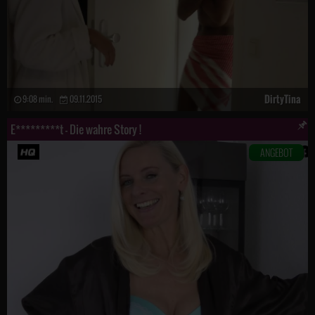
DirtyTina
9:08 min.
09.11.2015
E*********t – Die wahre Story !
ANGEBOT