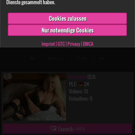
Dienste gesammelt haben.
Cookies zulassen
Nur notwendige Cookies
Kim-Love
5:57 min.
08.08.2021
Imprint
|
GTC
|
Privacy
|
DMCA
Zurück
Vor
Kim-Love
(53)
PLZ:
24
Videos: 51
Fotoalben: 0
Favorit
(
6453
)