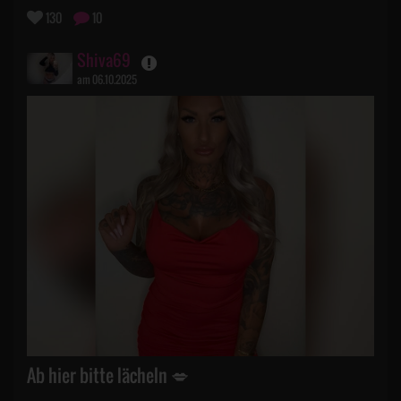
130
10
Shiva69
am 06.10.2025
Ab hier bitte lächeln 💋