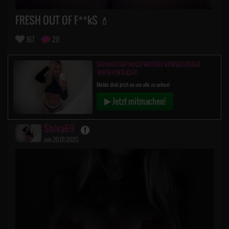
FRESH OUT OF F**kS 💄
167
20
SHIVA69 HAT NOCH WEITERE NEWSBEITRÄGE
VERÖFFENTLICHT!
Melde dich jetzt an um alle zu sehen!
Jetzt mitmachen!
Shiva69
am 20.01.2025