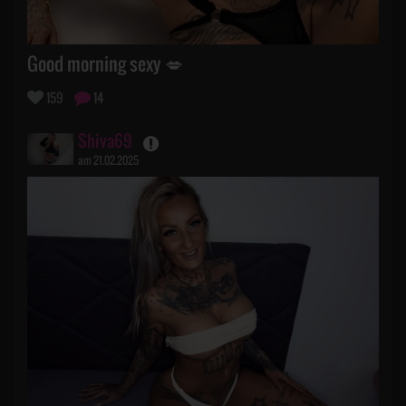
Good morning sexy 💋
159
14
Shiva69
am 21.02.2025