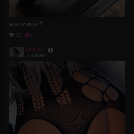
ᴡᴀɴɴᴀ ᴘʟᴀʏ ?
133
7
Shiva69
am 02.05.2025