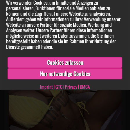
Wir verwenden Cookies, um Inhalte und Anzeigen zu
113
8
personalisieren, Funktionen für soziale Medien anbieten zu
können und die Zugriffe auf unsere Website zu analysieren.
SHIVA69 HAT NOCH 12 WEITERE NEWSBEITRÄGE
Außerdem geben wir Informationen zu Ihrer Verwendung unserer
VERÖFFENTLICHT!
Website an unsere Partner für soziale Medien, Werbung und
Analysen weiter. Unsere Partner führen diese Informationen
Melde dich jetzt an um alle zu sehen!
möglicherweise mit weiteren Daten zusammen, die Sie ihnen
Jetzt mitmachen!
bereitgestellt haben oder die sie im Rahmen Ihrer Nutzung der
Dienste gesammelt haben.
Shiva69
am 11.06.2025
Cookies zulassen
Nur notwendige Cookies
Imprint
|
GTC
|
Privacy
|
DMCA