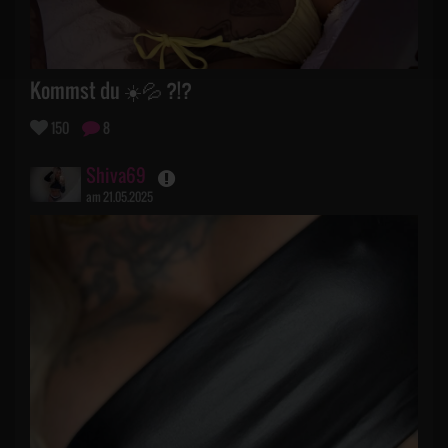
Kommst du ☀️💦 ?!?
150
8
Shiva69
am 21.05.2025