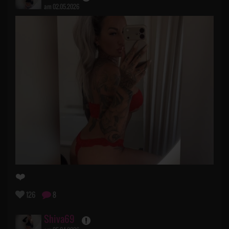
am 02.05.2026
❤️
126
8
Shiva69