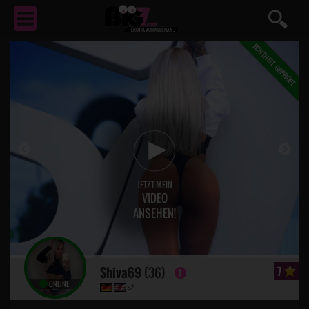
EROTIK
VON NEBENAN ...
JETZT MEIN
VIDEO
ANSEHEN!
Shiva69
(36)
7
ONLINE
:-*