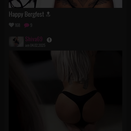
Happy Bergfest 🔝
168
9
Shiva69
am 04.02.2025