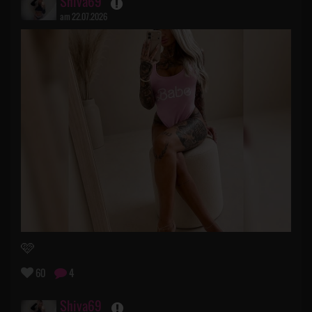
Shiva69
am 22.07.2026
🩷
60
4
Shiva69