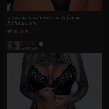
… 𝑒𝑠 𝑚𝑢𝑠𝑠 𝑛𝑖𝑐ℎ𝑡 𝑖𝑚𝑚𝑒𝑟 𝑛𝑢𝑟 𝐾𝑎𝑓𝑓𝑒𝑒 𝑧𝑢𝑚
𝐹𝑟üℎ𝑠𝑡ü𝑐𝑘 𝑠𝑒𝑖𝑛
128
10
Shiva69
am 06.04.2025