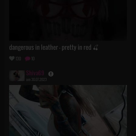
dangerous in leather - pretty in red 🍒
130
10
Shiva69
am 30.07.2023