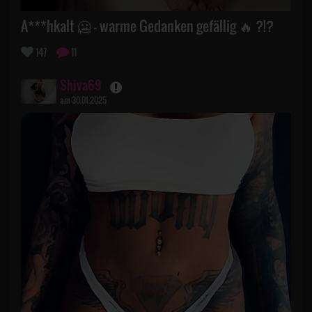
A***hkalt 🥶 - warme Gedanken gefällig 🔥 ?!?
147
11
Shiva69
am 30.01.2025