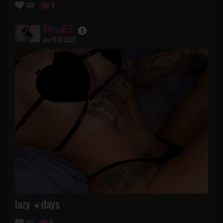
148
7
Shiva69
am 13.07.2025
lazy ☀️days
141
8