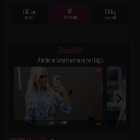
160 cm
56 kg
Haarfarbe
Größe
Gewicht
Shiva69
– Ähnliche Amateurinnen bei Big7:
Tight-Tini (30)
Par