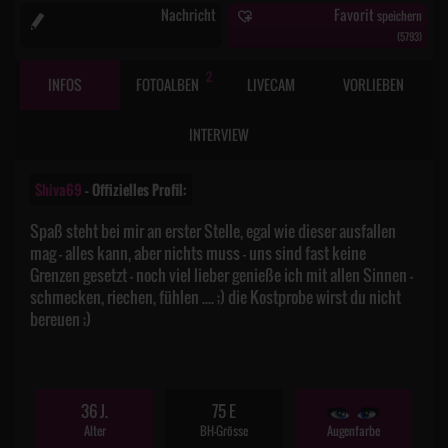
Nachricht
Favorit
speichern
(
5793
)
2
INFOS
FOTOALBEN
LIVECAM
VORLIEBEN
INTERVIEW
Shiva69
– Offizielles Profil:
Spaß steht bei mir an erster Stelle, egal wie dieser ausfallen
mag - alles kann, aber nichts muss - uns sind fast keine
Grenzen gesetzt - noch viel lieber genieße ich mit allen Sinnen -
schmecken, riechen, fühlen .... ;) die Kostprobe wirst du nicht
bereuen ;)
36 J.
75 E
Alter
BH-Grösse
Augenfarbe