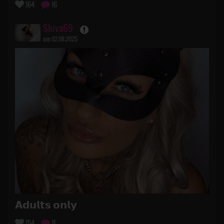
164
16
Shiva69
am 02.08.2025
𝗔𝗱𝘂𝗹𝘁𝘀 𝗼𝗻𝗹𝘆
154
11