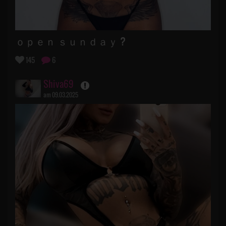
ｏｐｅｎ ｓｕｎｄａｙ ?
145
6
Shiva69
am 09.03.2025