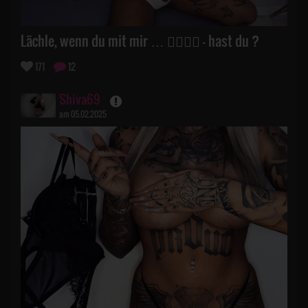
Lächle, wenn du mit mir … 👉🏽👌🏽 - hast du ?
171
12
Shiva69
am 05.02.2025