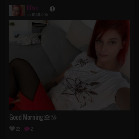
R0se
am 04.08.2025
Good Morning 🙈😘
22
2