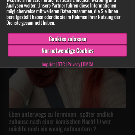
Analysen weiter. Unsere Partner führen diese Informationen
R0se
möglicherweise mit weiteren Daten zusammen, die Sie ihnen
am 29.07.2025
bereitgestellt haben oder die sie im Rahmen Ihrer Nutzung der
Dienste gesammelt haben.
Cookies zulassen
Nur notwendige Cookies
Imprint
|
GTC
|
Privacy
|
DMCA
Eben unterwegs zu Terminen , später endlich
zuhause nach einer komischen Nacht !:) wer
möchte mich ein wenig aufmuntern ?