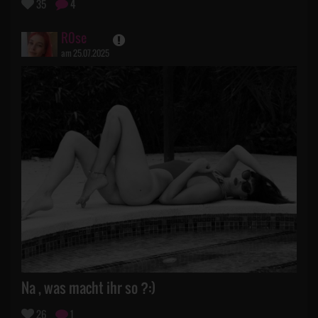
35
4
R0se
am 25.07.2025
Na , was macht ihr so ?:)
26
1