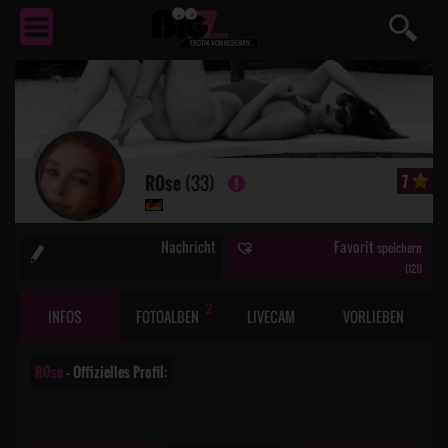
EROTIK
VON NEBENAN ...
R0se
(33)
7
Nachricht
Favorit
speichern
(
121
)
2
INFOS
FOTOALBEN
LIVECAM
VORLIEBEN
R0se
– Offizielles Profil: