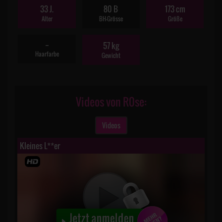
33 J.
80 B
173 cm
Alter
BH-Grösse
Größe
--
57 kg
Haarfarbe
Gewicht
Videos von R0se:
Videos
Kleines L**er