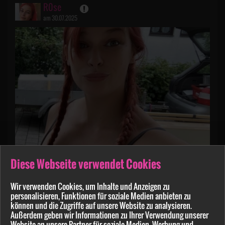
R0se
am 30.07.2025
Diese Webseite verwendet Cookies
Eben unterwegs um einer Freundin zu helfen ❤️
Wir verwenden Cookies, um Inhalte und Anzeigen zu
was macht ihr so ?
personalisieren, Funktionen für soziale Medien anbieten zu
können und die Zugriffe auf unsere Website zu analysieren.
Außerdem geben wir Informationen zu Ihrer Verwendung unserer
33
4
Website an unsere Partner für soziale Medien, Werbung und