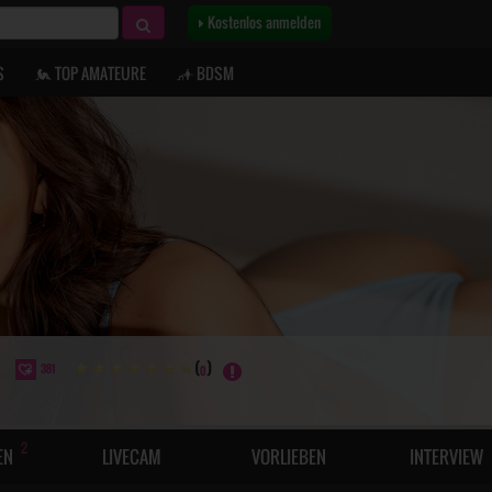
Kostenlos anmelden
S
TOP AMATEURE
BDSM
)
(
)
381
0
2
EN
LIVECAM
VORLIEBEN
INTERVIEW