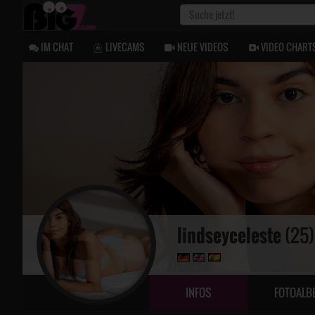
IM CHAT
LIVECAMS
NEUE VIDEOS
VIDEO CHART
lindseyceleste
(25
INFOS
FOTOALB