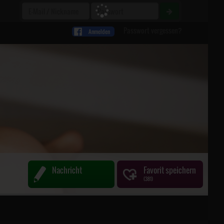
Passwort vergessen?
Anmelden
Nachricht
Favorit
speichern
(
381
)