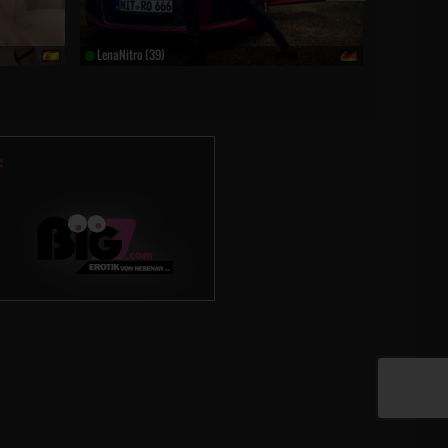
LenaNitro (39)
Anni-Angel 
: