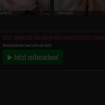
also kleine Tippfehler – ich bin neu hier und ein bisschen aufgeregt.
uder19 (37)
DirtyTina (53)
in freches Lächeln live, hörst mein Lachen und spürst das Knistern
nnt und wir ganz unter uns sind…
JETZT ANMELDEN UND MEHR VON LINDSEYCELESTE SEHEN
lindseyceleste freut sich auf dich!
Jetzt mitmachen!