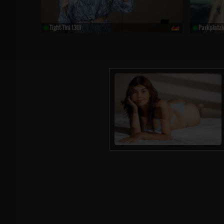
Kleiner Hinweis: Ich poliere gerade mein Englisch. Verzeih mir 
Tight-Tini (30)
Parkplatzl
Lust auf mehr als Worte?
Meine Webcam ist mein Lieblingsspielplatz – dort siehst du me
hautnah.
Besuch mich in meinem privaten Raum, wo die wahre Fun begi