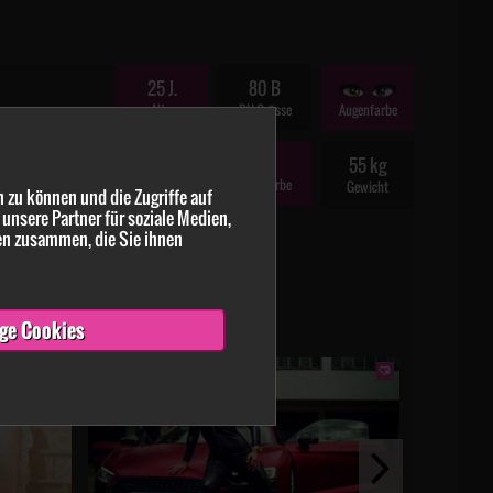
25 J.
80 B
Alter
BH-Grösse
Augenfarbe
167 cm
55 kg
Haarfarbe
Größe
Gewicht
 zu können und die Zugriffe auf
unsere Partner für soziale Medien,
en zusammen, die Sie ihnen
ge Cookies