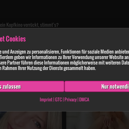
 dein Kopfkino verrückt, stimmt’s?
til bleibt. Wenn du also Lust auf Klasse und Kribbeln hast, sind wir
et Cookies
 und Anzeigen zu personalisieren, Funktionen für soziale Medien anbieten
mehr
ßerdem geben wir Informationen zu Ihrer Verwendung unserer Website an 
ere Partner führen diese Informationen möglicherweise mit weiteren Dat
von träumst du heimlich?“ springen
 im Rahmen Ihrer Nutzung der Dienste gesammelt haben.
s zulassen
Nur notwendi
cht
Imprint
|
GTC
|
Privacy
|
DMCA