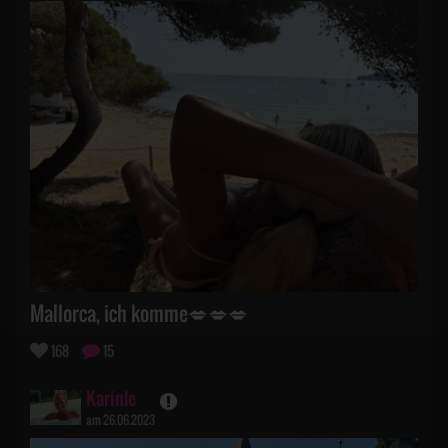
Mallorca, ich komme💋💋💋
168
15
Karinle
am 26.06.2023