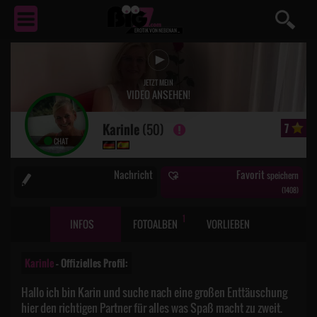
EROTIK
VON NEBENAN ...
JETZT MEIN
VIDEO ANSEHEN!
Karinle
(50)
7
CHAT
Nachricht
Favorit
speichern
(
1408
)
1
INFOS
FOTOALBEN
VORLIEBEN
Karinle
– Offizielles Profil:
Hallo ich bin Karin und suche nach eine großen Enttäuschung
hier den richtigen Partner für alles was Spaß macht zu zweit.