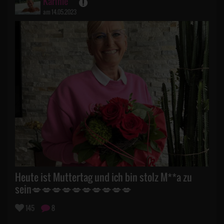
Karinle
am 14.05.2023
Heute ist Muttertag und ich bin stolz M**a zu
sein💋💋💋💋💋💋💋💋💋💋
145
8