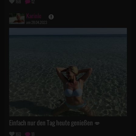
168
12
Karinle
am 28.04.2023
Einfach nur den Tag heute genießen 💋
160
18