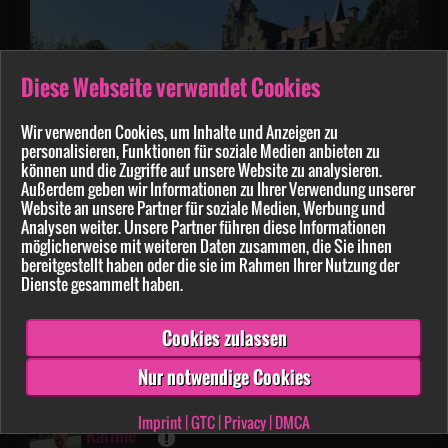
Diese Webseite verwendet Cookies
Wir verwenden Cookies, um Inhalte und Anzeigen zu
personalisieren, Funktionen für soziale Medien anbieten zu
können und die Zugriffe auf unsere Website zu analysieren.
Außerdem geben wir Informationen zu Ihrer Verwendung unserer
Website an unsere Partner für soziale Medien, Werbung und
Analysen weiter. Unsere Partner führen diese Informationen
möglicherweise mit weiteren Daten zusammen, die Sie ihnen
bereitgestellt haben oder die sie im Rahmen Ihrer Nutzung der
Dienste gesammelt haben.
Wo ist eigentlich der Prinz von dem Schluss? Ich
wünsche euch allen einen guten Start in die
Cookies zulassen
Woche Lieber Gruß Karin
Nur notwendige Cookies
173
15
Imprint
|
GTC
|
Privacy
|
DMCA
Karinle