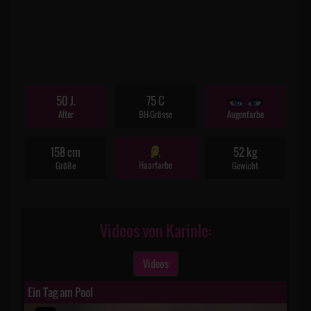
50 J.
75 C
Alter
BH-Grösse
Augenfarbe
158 cm
52 kg
Haarfarbe
Größe
Gewicht
Videos von Karinle:
Videos
Ein Tag am Pool