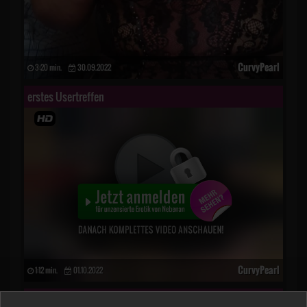
CurvyPearl
3:20 min.
30.09.2022
erstes Usertreffen
CurvyPearl
1:12 min.
01.10.2022
Dildo bis zum S******n