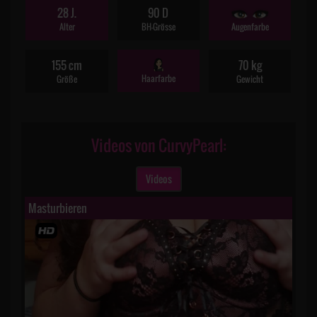
28 J.
90 D
Alter
BH-Grösse
Augenfarbe
155 cm
70 kg
Haarfarbe
Größe
Gewicht
Videos von CurvyPearl:
Videos
Masturbieren