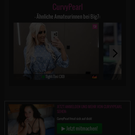
CurvyPearl
– Ähnliche Amateurinnen bei Big7:
Tight-Tini (30)
Par
JETZT ANMELDEN UND MEHR VON CURVYPEARL
SEHEN:
CurvyPearl freut sich auf dich!
Jetzt mitmachen!