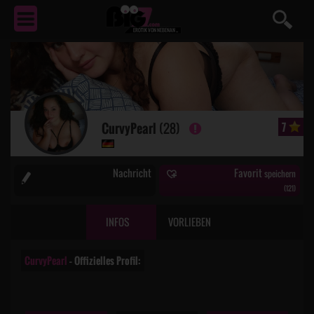
EROTIK
VON NEBENAN ...
CurvyPearl
(28)
7
Nachricht
Favorit
speichern
(
121
)
INFOS
VORLIEBEN
CurvyPearl
– Offizielles Profil: