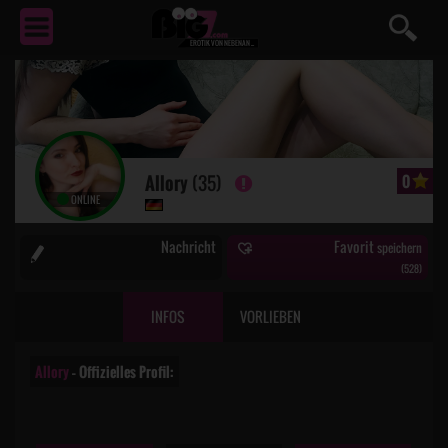
EROTIK
VON NEBENAN ...
Allory
(35)
0
ONLINE
Nachricht
Favorit
speichern
(
528
)
INFOS
VORLIEBEN
Allory
– Offizielles Profil: