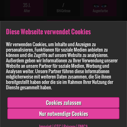
35 J.
/
Alter
BH-Grösse
Augenfarbe
140 cm
40 kg
Diese Webseite verwendet Cookies
Haarfarbe
Größe
Gewicht
Wir verwenden Cookies, um Inhalte und Anzeigen zu
personalisieren, Funktionen für soziale Medien anbieten zu
können und die Zugriffe auf unsere Website zu analysieren.
Allory
Außerdem geben wir Informationen zu Ihrer Verwendung unserer
Website an unsere Partner für soziale Medien, Werbung und
– Ähnliche Amateurinnen bei Big7:
Analysen weiter. Unsere Partner führen diese Informationen
möglicherweise mit weiteren Daten zusammen, die Sie ihnen
bereitgestellt haben oder die sie im Rahmen Ihrer Nutzung der
Dienste gesammelt haben.
Cookies zulassen
Nur notwendige Cookies
Imprint
|
GTC
|
Privacy
|
DMCA
Tight-Tini (30)
Par