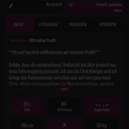
Nachricht
Favorit
speichern
(
16661
)
2
INFOS
FOTOALBEN
VORLIEBEN
INTERVIEW
JanaMoon
– Offizielles Profil:
**Hi und herzlich willkommen auf meinem Profil!**
Schön, dass du vorbeischaust. Vielleicht hat dich ja nicht nur
mein Foto neugierig gemacht. Ich bin die Chat-Königin und ich
bringe das Kennenlernen zwischen uns auf eine ganz neue
Stufe. Nicht mit langweiligen Ein-Wort-Nachrichten, sondern
mehr
mit echten Gesprächen, Humor und spannenden Fragen.
Ein Kennenlernen auf besondere Art – mit mehr als nur drei
29 J.
80 -
Wörtern pro Nachricht, mit Persönlichkeit und ein bisschen
Alter
BH-Grösse
Augenfarbe
Überraschung.
166 cm
65 kg
Willst du testen, ob wir einen Chat hinbekommen, der anders