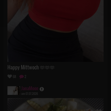
Happy Mittwoch 🫶🫶🫶
68
2
JanaMoon
am 07.07.2026