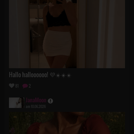
Hallo halloooooo! 💜☀️☀️☀️
81
2
JanaMoon
am 10.06.2026