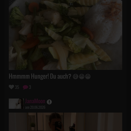
Hmmmm Hunger! Du auch? 😅😁😁
35
3
JanaMoon
am 20.06.2026