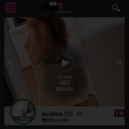
EROTIK
VON NEBENAN ...
JETZT MEIN
VIDEO
ANSEHEN!
JanaMoon
(29)
7
ONLINE
suche DICH!