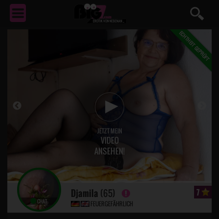
EROTIK
VON NEBENAN ...
JETZT MEIN
VIDEO
ANSEHEN!
Djamila
(65)
7
CHAT
FEUERGEFÄHRLICH