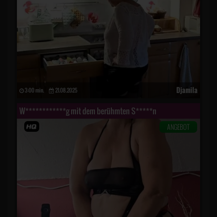
Djamila
3:00 min.
21.08.2025
W************g mit dem berühmten S*****n
ANGEBOT