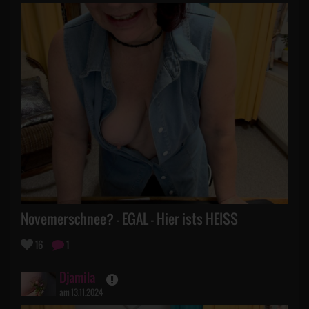
Novemerschnee? - EGAL - Hier ists HEISS
16
1
Djamila
am 13.11.2024