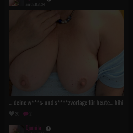
am 05.11.2024
... deine w***s- und s****zvorlage für heute... hihi
20
2
Djamila