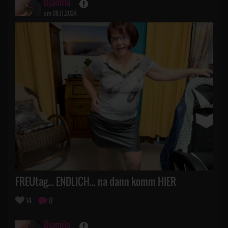
Djamila
am 08.11.2024
FREUtag... ENDLICH... na dann komm HIER
14
0
Djamila