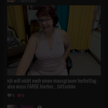
am 01.11.2024
ich will nicht noch einen mausgrauen herbsttag -
also muss FARBE hierher... bittschön
11
0
Djamila