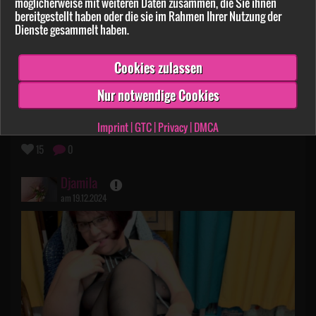
möglicherweise mit weiteren Daten zusammen, die Sie ihnen
bereitgestellt haben oder die sie im Rahmen Ihrer Nutzung der
Dienste gesammelt haben.
Cookies zulassen
Nur notwendige Cookies
auf in den FREUtag! - und denk dran: zur not HIER
klicken und entspannen...
Imprint
|
GTC
|
Privacy
|
DMCA
15
0
Djamila
am 19.12.2024