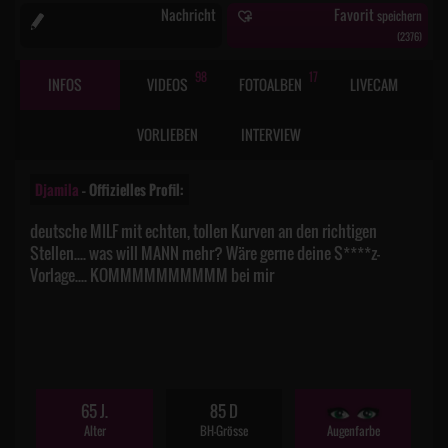
Nachricht
Favorit
speichern
(
2376
)
98
17
INFOS
VIDEOS
FOTOALBEN
LIVECAM
VORLIEBEN
INTERVIEW
Djamila
– Offizielles Profil:
deutsche MILF mit echten, tollen Kurven an den richtigen
Stellen.... was will MANN mehr? Wäre gerne deine S****z-
Vorlage.... KOMMMMMMMMMM bei mir
65 J.
85 D
Alter
BH-Grösse
Augenfarbe