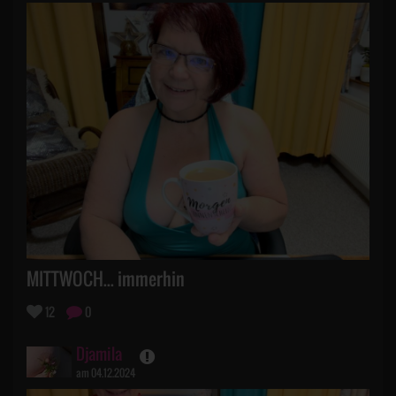
MITTWOCH... immerhin
12
0
Djamila
am 04.12.2024