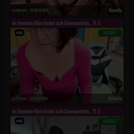
Djamila
2:49 min.
26.05.2025
im fremden Büro findet sich Unerwartetes... Tl. 3
ANGEBOT
Djamila
2:34 min.
13.03.2025
im fremden Büro findet sich Unerwartetes... Tl. 2
ANGEBOT