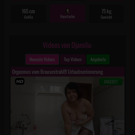
165 cm
75 kg
Haarfarbe
Größe
Gewicht
Videos von Djamila:
Neueste Videos
Top Videos
Angebote
Orgasmus vom Brausestrahl!!! Urlaubserinnerung
ANGEBOT