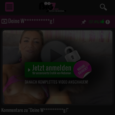
EROTIK
VON NEBENAN ...
Deine W***********g !
(97.14%)
Kommentare zu "Deine W***********g !"