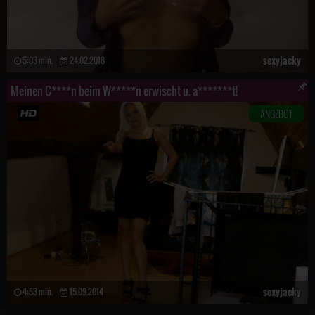
sexyjacky
5:03 min.
24.02.2018
Meinen C****n beim W*****n erwischt u. a*******t!
ANGEBOT
sexyjacky
4:53 min.
15.09.2014