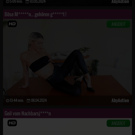
AbyAction
5:09 min.
03.05.2024
Böse M*****n... gehören g*****t !
ANGEBOT
AbyAction
13:44 min.
08.04.2024
Geil vom Nachbarsj****n
ANGEBOT