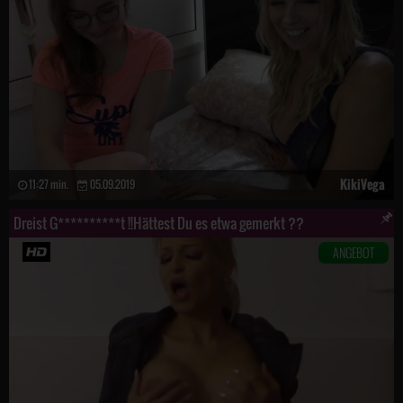
KikiVega
11:27 min.
05.09.2019
Dreist G**********t !!Hättest Du es etwa gemerkt ??
ANGEBOT