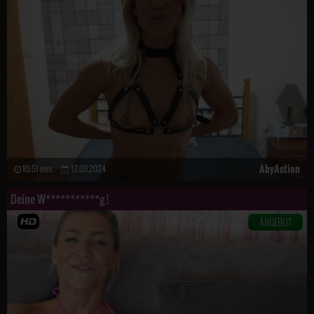
AbyAction
10:51 min.
12.09.2024
Deine W***********g !
ANGEBOT