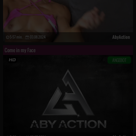
AbyAction
5:57 min.
03.08.2024
Come in my Face
ANGEBOT