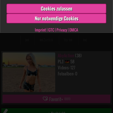
Cookies zulassen
Nur notwendige Cookies
AbyAction
12:27 min.
24.02.2024
Imprint
|
GTC
|
Privacy
|
DMCA
Zurück
Vor
AbyAction
(38)
PLZ:
58
Videos: 127
Fotoalben: 0
Favorit
(
8811
)