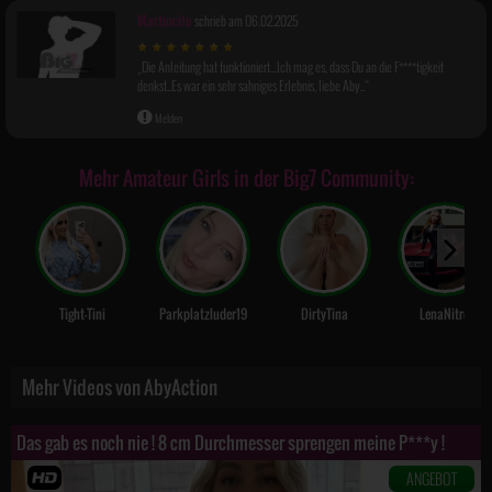
Martincito
schrieb am 06.02.2025
Die Anleitung hat funktioniert...Ich mag es, dass Du an die F****tigkeit
denkst..Es war ein sehr sahniges Erlebnis, liebe Aby..
Melden
Mehr Amateur Girls in der Big7 Community:
Tight-Tini
Parkplatzluder19
DirtyTina
LenaNitro
Mehr Videos von AbyAction
Das gab es noch nie ! 8 cm Durchmesser sprengen meine P***y !
ANGEBOT