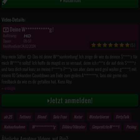
Nachricht
Video-Details:
Deine W***********g !
Auflösung:
Dauer:
05:57
(5)
Veröffentlicht 24.02.2024
Hey mein Süßer 😊 Das ist deine W**xanleintung! Ich zeige dir wie du deinen S*****z für
mich W****n sollst! Ich hoffe du magst es so versaut, denn ich r***e dir auf dein S*****z
und lass dich mal kurz an meine f*****e P***y ran aber dann wird geil weiter g*****t mit
einem 10 Sekunden Countdown am Ende zum geilen A********n, lass mir gerne ein
Feedback da wie es dir gefallen hat. Kuss Aby
weniger
Jetzt anmelden!
ab 25
Tattoos
Blond
Solo Frau
Natur
Masturbieren
DirtyTalk
Nahaufnahme
W************g
Dildos/Vibrator
Gespreitzte M****i
Posing
Ähnliche Amateur Videos auf Big7: