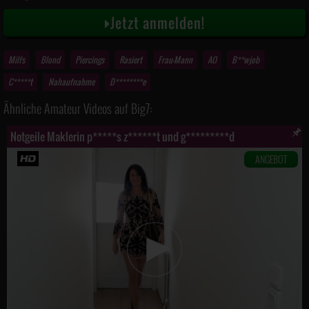
Jetzt anmelden!
Milfs
Blond
Piercings
Rasiert
Frau-Mann
AO
B**wjob
C*****t
Nahaufnahme
D********e
Ähnliche Amateur Videos auf Big7:
Notgeile Maklerin p*****s z******t und g*********d
ANGEBOT