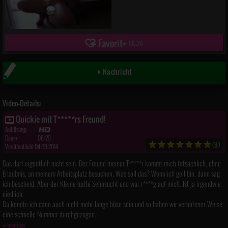
Favorit
(
3534
)
Nachricht
Video-Details:
Quickie mit T*****rs Freund!
Auflösung:
Dauer:
06:29
(8)
Veröffentlicht 04.09.2014
Das darf eigentlich nicht sein. Der Freund meiner T*****r kommt mich tatsächlich, ohne
Erlaubnis, an meinem Arbeitsplatz besuchen. Was soll das? Wenn ich geil bin, dann sag
ich bescheid. Aber der Kleine hatte Sehnsucht und war r****g auf mich. Ist ja irgendwie
niedlich.
Da konnte ich dann auch nicht mehr lange böse sein und so haben wir verbotener Weise
eine schnelle Nummer durchgezogen.
weniger