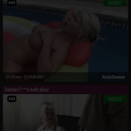
ANGEBOT
NadjaSummer
1:30 min.
24.09.2014
Doktors F***e heilt alles!
ANGEBOT