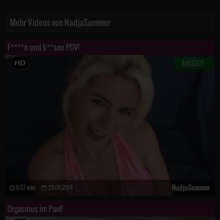
Mehr Videos von NadjaSummer
F****n und b**sen POV!
ANGEBOT
NadjaSummer
9:57 min.
29.09.2014
Orgasmus im Pool!