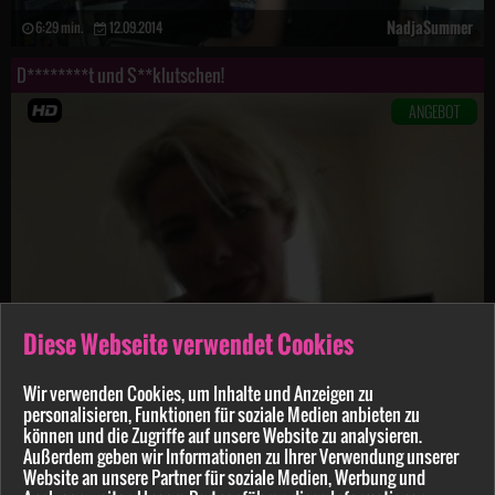
NadjaSummer
6:29 min.
12.09.2014
D********t und S**klutschen!
ANGEBOT
Diese Webseite verwendet Cookies
NadjaSummer
Wir verwenden Cookies, um Inhalte und Anzeigen zu
8:38 min.
08.09.2014
personalisieren, Funktionen für soziale Medien anbieten zu
können und die Zugriffe auf unsere Website zu analysieren.
b******ner Outdoor-F**k!
Außerdem geben wir Informationen zu Ihrer Verwendung unserer
ANGEBOT
Website an unsere Partner für soziale Medien, Werbung und