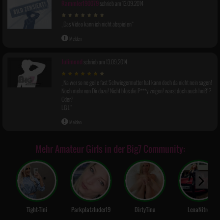
Rammler190079
schrieb am 13.09.2014
Das Video kann ich nicht abspielen
Melden
Julimond
schrieb am 13.09.2014
Na wer so ne geile fast Schwiegermutter hat kann doch da nicht nein sagen!
Picture-
in-
Noch mehr von Dir dazu! Nicht blos die P***y zeigen! warst doch auch heiß!?
Picture
Oder?
LG J.
Melden
Mehr Amateur Girls in der Big7 Community:
Tight-Tini
Parkplatzluder19
DirtyTina
LenaNitro