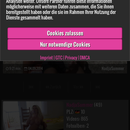
Analysen weiter. Unsere Partner führen diese Informationen
möglicherweise mit weiteren Daten zusammen, die Sie ihnen
bereitgestellt haben oder die sie im Rahmen Ihrer Nutzung der
Dienste gesammelt haben.
Cookies zulassen
Nur notwendige Cookies
Imprint
|
GTC
|
Privacy
|
DMCA
NadjaSummer
9:21 min.
04.09.2014
Zurück
Vor
NadjaSummer
(49)
PLZ:
10
Videos: 865
Fotoalben: 2