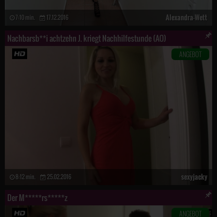
Alexandra-Wett
7:10 min.
17.12.2016
Nachbarsb**i achtzehn J. kriegt Nachhilfestunde (AO)
ANGEBOT
sexyjacky
8:12 min.
25.02.2016
Der M*****rs*****z
ANGEBOT