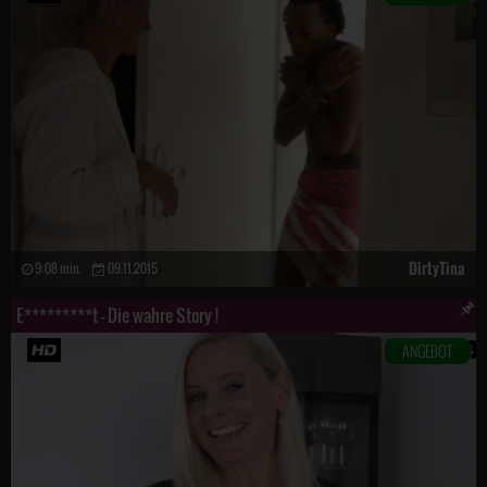
DirtyTina
9:08 min.
09.11.2015
E*********t – Die wahre Story !
ANGEBOT