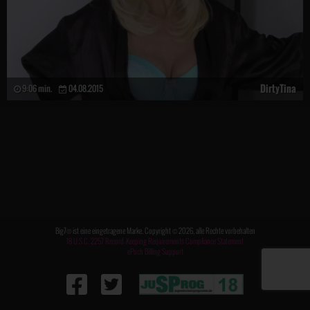
DirtyTina
9:06 min.
04.08.2015
Big7® ist eine eingetragene Marke. Copyright © 2026, alle Rechte vorbehalten
18 U.S.C. 2257 Record-Keeping Requirements Compliance Statement
ePoch Billing Support