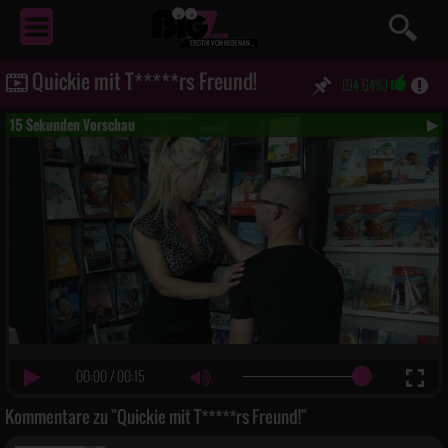
EROTIK
VON NEBENAN ...
Quickie mit T*****rs Freund!
(94.64%)
15 Sekunden Vorschau
00:00
/
00:15
Kommentare zu "Quickie mit T*****rs Freund!"