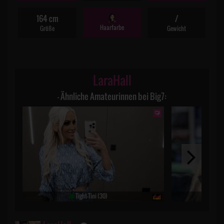
164 cm
/
Haarfarbe
Größe
Gewicht
LaraHall
– Ähnliche Amateurinnen bei Big7:
Tight-Tini (30)
Par