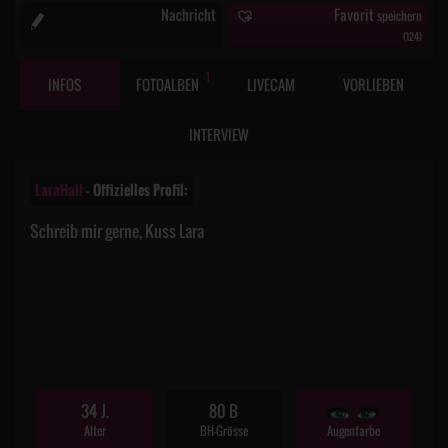
Nachricht
Favorit
speichern
(
124
)
1
INFOS
FOTOALBEN
LIVECAM
VORLIEBEN
INTERVIEW
LaraHall
– Offizielles Profil:
Schreib mir gerne, Kuss Lara
34 J.
80 B
Alter
BH-Grösse
Augenfarbe