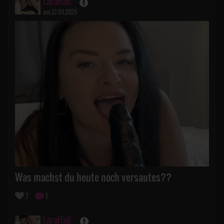
LaraHall
am 27.03.2025
Was machst du heute noch versautes??
7
1
LaraHall