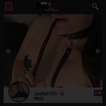
EROTIK
VON NEBENAN ...
LaraHall
(34)
7