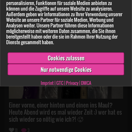
LaraHall
personalisieren, Funktionen für soziale Medien anbieten zu
können und die Zugriffe auf unsere Website zu analysieren.
am 07.02.2025
Außerdem geben wir Informationen zu Ihrer Verwendung unserer
Website an unsere Partner für soziale Medien, Werbung und
Analysen weiter. Unsere Partner führen diese Informationen
möglicherweise mit weiteren Daten zusammen, die Sie ihnen
bereitgestellt haben oder die sie im Rahmen Ihrer Nutzung der
Dienste gesammelt haben.
Cookies zulassen
Nur notwendige Cookies
Imprint
|
GTC
|
Privacy
|
DMCA
Einer vorne, einer hinten und einen ins Maul?
Heute Abend wird es mal wieder Zeit ;) wer hat es
sich wieder so nötig wie ich?! 🥵
11
3