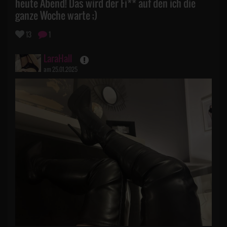
heute Abend! Das wird der Fi** auf den ich die
ganze Woche warte ;)
13
1
LaraHall
am 25.01.2025