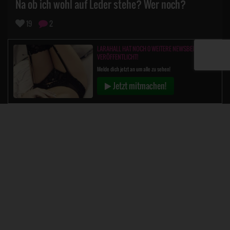
Na ob ich wohl auf Leder stehe? Wer noch?
19
2
LARAHALL HAT NOCH 0 WEITERE NEWSBEITRÄGE
VERÖFFENTLICHT!
Melde dich jetzt an um alle zu sehen!
Jetzt mitmachen!
Big7® ist eine eingetragene Marke. Copyright © 2026, alle Rechte vorbehalten
18 U.S.C. 2257 Record-Keeping Requirements Compliance Statement
ePoch Billing Support