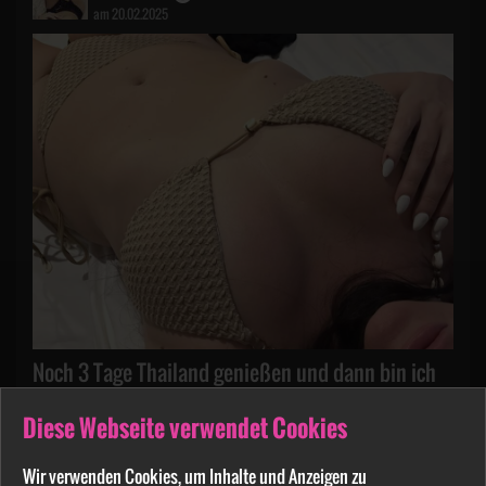
am 20.02.2025
Noch 3 Tage Thailand genießen und dann bin ich
wieder für euch da 👅
Diese Webseite verwendet Cookies
13
1
Wir verwenden Cookies, um Inhalte und Anzeigen zu