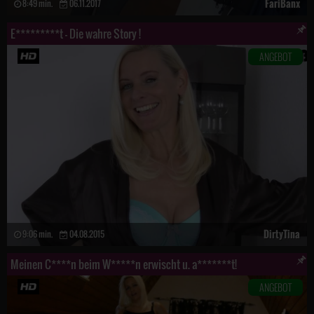
FariBanx
8:49 min.
06.11.2017
E*********t – Die wahre Story !
ANGEBOT
DirtyTina
9:06 min.
04.08.2015
Meinen C****n beim W*****n erwischt u. a*******t!
ANGEBOT