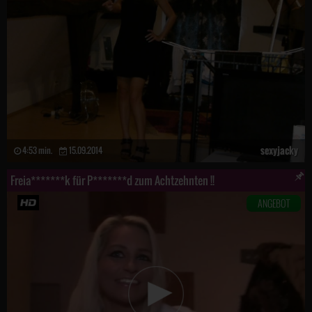
sexyjacky
4:53 min.
15.09.2014
Freia*******k für P*******d zum Achtzehnten !!
ANGEBOT