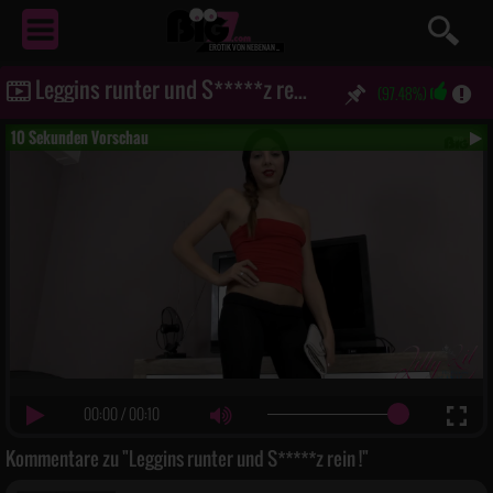
EROTIK
VON NEBENAN ...
Leggins runter und S*****z rein !
(97.48%)
10 Sekunden Vorschau
00:00
/
00:10
Kommentare zu "Leggins runter und S*****z rein !"