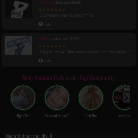
Chrismega
schrieb am 24.01.2015
So darfst du mich auch mal gerne a*****en!
Melden
666hades
schrieb am 11.01.2015
Sehr geil! .....was will "Mann" mehr, als so schön a********n zu werden :-D
Picture-
in-
Picture
Melden
Mehr Amateur Girls in der Big7 Community:
Tight-Tini
Parkplatzluder19
DirtyTina
LenaNitro
Mehr Videos von lilly-lil