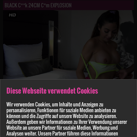
BLACK C**k 24CM C*m EXPLOSION
Diese Webseite verwendet Cookies
lilly-lil
10:58 min.
11.04.2021
Wir verwenden Cookies, um Inhalte und Anzeigen zu
3some. Action Jackson
personalisieren, Funktionen für soziale Medien anbieten zu
können und die Zugriffe auf unsere Website zu analysieren.
Außerdem geben wir Informationen zu Ihrer Verwendung unserer
Website an unsere Partner für soziale Medien, Werbung und
Analysen weiter. Unsere Partner führen diese Informationen