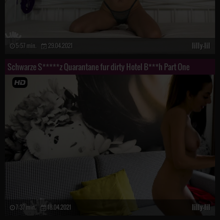
lilly-lil
5:57 min.
29.04.2021
Schwarze S*****z Quarantane fur dirty Hotel B***h Part One
lilly-lil
7:37 min.
18.04.2021