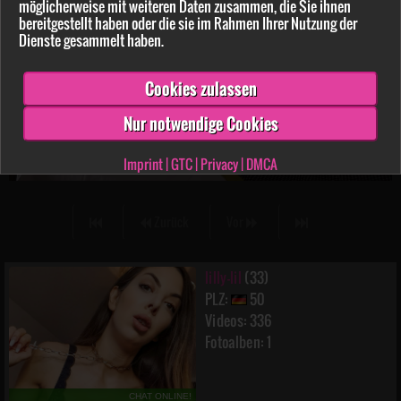
möglicherweise mit weiteren Daten zusammen, die Sie ihnen
bereitgestellt haben oder die sie im Rahmen Ihrer Nutzung der
Dienste gesammelt haben.
Cookies zulassen
Nur notwendige Cookies
Imprint
|
GTC
|
Privacy
|
DMCA
lilly-lil
8:57 min.
08.04.2021
Zurück
Vor
lilly-lil
(33)
PLZ:
50
Videos: 336
Fotoalben: 1
CHAT ONLINE!