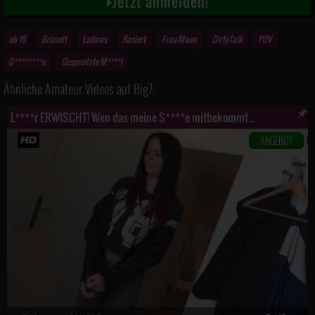
Jetzt anmelden!
ab 18
Brünett
Latinas
Rasiert
Frau-Mann
DirtyTalk
POV
D********e
Gespreitzte M****i
Ähnliche Amateur Videos auf Big7:
L****r ERWISCHT! Wen das meine S****e mitbekommt...
ANGEBOT