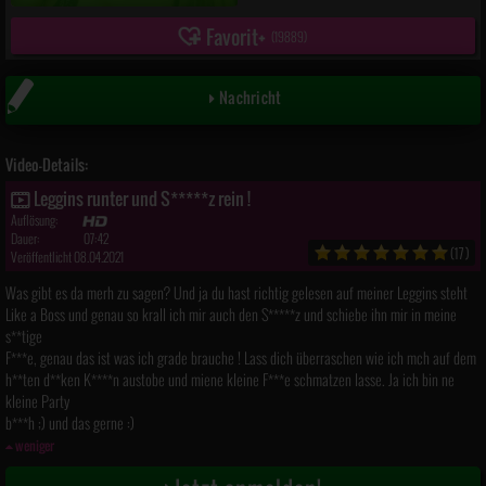
Favorit
(
19889
)
Nachricht
Video-Details:
Leggins runter und S*****z rein !
Auflösung:
Dauer:
07:42
(17)
Veröffentlicht 08.04.2021
Was gibt es da merh zu sagen? Und ja du hast richtig gelesen auf meiner Leggins steht
Like a Boss und genau so krall ich mir auch den S*****z und schiebe ihn mir in meine
s**tige
F***e, genau das ist was ich grade brauche ! Lass dich überraschen wie ich mch auf dem
h**ten d**ken K****n austobe und miene kleine F***e schmatzen lasse. Ja ich bin ne
kleine Party
b***h ;) und das gerne :)
weniger