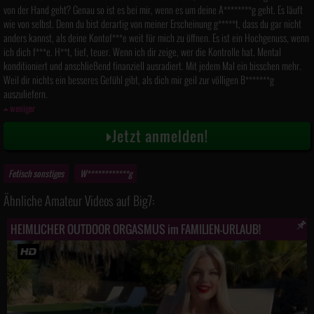
von der Hand geht? Genau so ist es bei mir, wenn es um deine A********g geht. Es läuft
wie von selbst. Denn du bist derartig von meiner Erscheinung g*****t, dass du gar nicht
anders kannst, als deine Kontof***e weit für mich zu öffnen. Es ist ein Hochgenuss, wenn
ich dich f***e. H**t, tief, teuer. Wenn ich dir zeige, wer die Kontrolle hat. Mental
konditioniert und anschließend finanziell ausradiert. Mit jedem Mal ein bisschen mehr.
Weil dir nichts ein besseres Gefühl gibt, als dich mir geil zur völligen B*******g
auszuliefern.
weniger
Jetzt anmelden!
Fetisch sonstiges
W************g
Ähnliche Amateur Videos auf Big7:
HEIMLICHER OUTDOOR ORGASMUS im FAMILIEN-URLAUB!