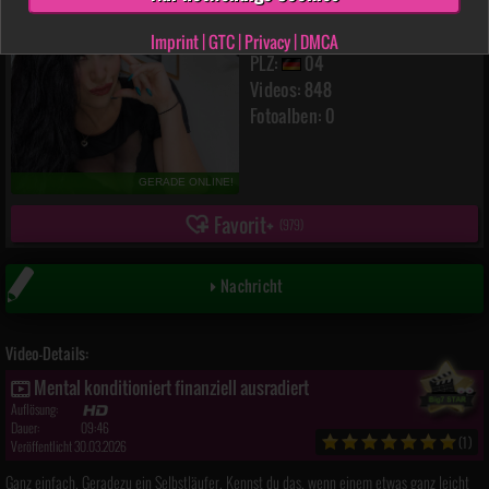
MadameSvea
(34)
Imprint
|
GTC
|
Privacy
|
DMCA
PLZ:
04
Videos: 848
Fotoalben: 0
GERADE ONLINE!
Favorit
(
979
)
Nachricht
Video-Details:
Mental konditioniert finanziell ausradiert
Auflösung:
Dauer:
09:46
(1)
Veröffentlicht 30.03.2026
Ganz einfach. Geradezu ein Selbstläufer. Kennst du das, wenn einem etwas ganz leicht