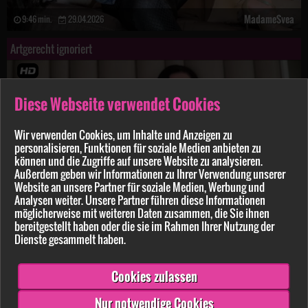
MadameSvea
9:46 min.
29.04.2026
Artgerecht ignoriert
Diese Webseite verwendet Cookies
Wir verwenden Cookies, um Inhalte und Anzeigen zu
personalisieren, Funktionen für soziale Medien anbieten zu
können und die Zugriffe auf unsere Website zu analysieren.
Außerdem geben wir Informationen zu Ihrer Verwendung unserer
Website an unsere Partner für soziale Medien, Werbung und
Analysen weiter. Unsere Partner führen diese Informationen
möglicherweise mit weiteren Daten zusammen, die Sie ihnen
bereitgestellt haben oder die sie im Rahmen Ihrer Nutzung der
Dienste gesammelt haben.
MadameSvea
10:00 min.
30.03.2026
Cookies zulassen
Zurück
Vor
Nur notwendige Cookies