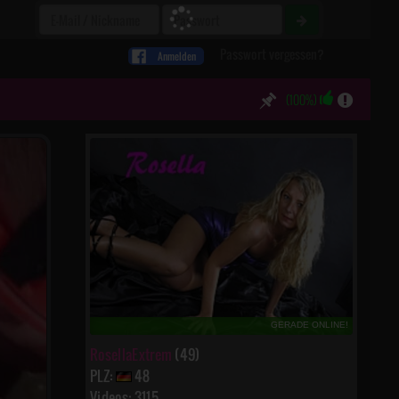
Passwort vergessen?
Anmelden
(100%)
GERADE ONLINE!
RosellaExtrem
(49)
PLZ:
48
Videos: 3115