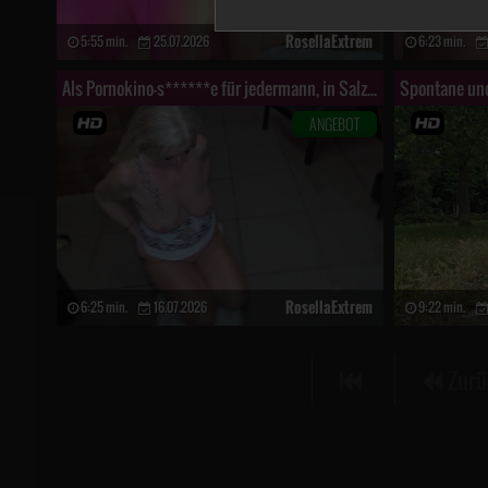
RosellaExtrem
5:55 min.
25.07.2026
6:23 min.
Als Pornokino-s******e für jedermann, in Salzburg unterwegs! Teil 4
ANGEBOT
RosellaExtrem
6:25 min.
16.07.2026
9:22 min.
Zurü