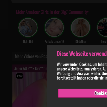
Mehr Amateur Girls in der Big7 Community:
Tight-Tini
Parkplatzluder19
DirtyTina
Lena
Diese Webseite verwend
Mehr Videos von RosellaExtrem
Wir verwenden Cookies, um Inhalte
Geiler AO-F**k-Dre**r mit Joy, Rosella u. einem BBC! Inklusive C**swapping aus F***e u. Maul! Teil 3
Die Hochzeit,
unsere Website zu analysieren. Au
Werbung und Analysen weiter. Uns
bereitgestellt haben oder die sie
Cookie