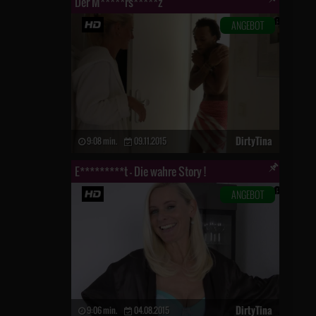
Der M*****rs*****z
ANGEBOT
DirtyTina
9:08 min.
09.11.2015
E*********t – Die wahre Story !
ANGEBOT
DirtyTina
9:06 min.
04.08.2015