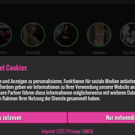
Nitro
Anni-Angel
MeliDeluxe
sexyjacky
Sina-Val
et Cookies
 und Anzeigen zu personalisieren, Funktionen für soziale Medien anbieten
 die aus dem Ruder lief! Teil 17
ßerdem geben wir Informationen zu Ihrer Verwendung unserer Website an 
ere Partner führen diese Informationen möglicherweise mit weiteren Dat
 im Rahmen Ihrer Nutzung der Dienste gesammelt haben.
s zulassen
Nur notwendi
Imprint
|
GTC
|
Privacy
|
DMCA