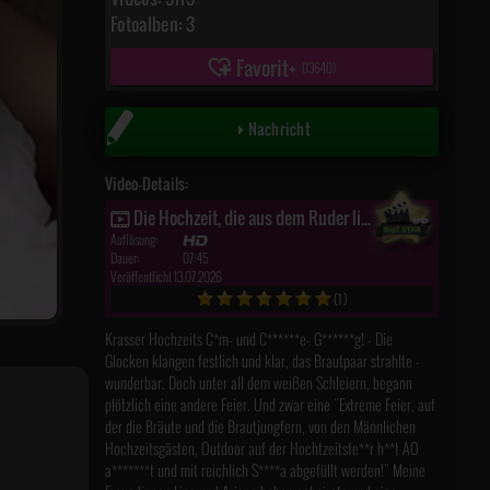
Fotoalben: 3
Favorit
(
13640
)
Nachricht
Video-Details:
Die Hochzeit, die aus dem Ruder lief! Teil 8
Auflösung:
Dauer:
07:45
Veröffentlicht 13.07.2026
(1)
Krasser Hochzeits C*m- und C******e- G******g! - Die
Glocken klangen festlich und klar, das Brautpaar strahlte -
wunderbar. Doch unter all dem weißen Schleiern, begann
plötzlich eine andere Feier. Und zwar eine "Extreme Feier, auf
der die Bräute und die Brautjungfern, von den Männlichen
Hochzeitsgästen, Outdoor auf der Hochtzeitsfe**r h**t AO
a*******t und mit reichlich S****a abgefüllt werden!" Meine