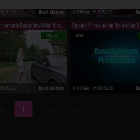
RosellaExtrem
Ro
19.07.2026
6:15 min.
17.07.2026
Spontane und versaute Rastplatz-Aktion für jedermann! Teil 1
ANGEBOT
RosellaExtrem
Ro
15.07.2026
5:05 min.
13.07.2026
ck
1
Vor