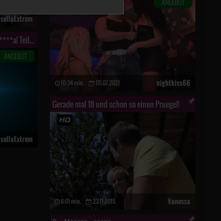
ANGEBOT
sellaExtrem
Für eine F***e und ein Maul voller S****a! Teil 4
ANGEBOT
nightkiss66
10:34 min.
05.07.2021
Gerade mal 18 und schon so einen Pruegel!
sellaExtrem
Vanessa
6:01 min.
23.11.2015