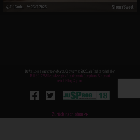
SirenaSweet
11:16 min.
26.01.2025
Big7® ist eine eingetragene Marke. Copyright © 2026, alle Rechte vorbehalten
18 U.S.C. 2257 Record-Keeping Requirements Compliance Statement
ePoch Billing Support
Zurück nach oben
FAQ / Kontakt
|
Impressum
|
AGB
|
Datenschutz
|
Meldung DSA
|
DMCA