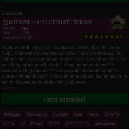
Video-Details:
MUTIG! PUBLIK A**l AUF DER HOTEL TERRASSE
Auflösung:
Dauer:
21:07
(2)
Veröffentlicht 27.06.2026
Ich gehe in eines der angesagtesten Restaurants auf der Insel mit atemberaubender
Aussicht. Drumherum etliche Restaurants und Cafes. Im Meer schwimmen Leute. Mehr
Publik geht nicht. Jetzt brauche ich noch einen S*****z. Ich stelle mich vor allen Leuten
an die Reling und ziehe mein Kleid hoch. Alle können nun meinen blanken A***h
bewundern. Wie lange kann ein S*****z so etwas aushalten ohne aufzustehen? Und
schon spüre ich einen heißen S*****r zwischen meinen Schenkeln. Doch nun brauche ich
noch eine Steigerung um den absoluten Kick zu bekommen…
weniger
Jetzt anmelden!
Reife Frauen
Schwarzhaarig
Frau-Mann
Public
Urlaub
3-L**h-f**k
A*****x
AO
B**wjob
C*****t
G**************g
Nahaufnahme