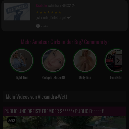
Krabbler
schrieb am 29.03.2026
Alexandra, Du bist so geil.💋
Melden
Mehr Amateur Girls in der Big7 Community:
Tight-Tini
Parkplatzluder19
DirtyTina
LenaNitro
Mehr Videos von Alexandra-Wett
PUBLIC UND DREIST! FREMDER S*****z PUBLIC B*****t!