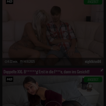
ANGEBOT
nightkiss66
8:22 min.
14.10.2025
Doppelte XXL- B******g! Erst in die F***e, dann ins Gesicht!!
ANGEBOT