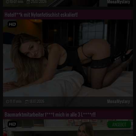
MonaMystery
10:07 min.
25.07.2026
Hotelf**k mit Nylonfetischist eskaliert!
MonaMystery
11:11 min.
18.07.2026
Baumarktmitarbeiter f***t mich in alle 3 L****r!!!
ANGEBOT