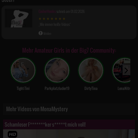
GeilerHenks
schrieb am 01.02.2026
Wie immer heiße Videos
Melden
Mehr Amateur Girls in der Big7 Community:
Tight-Tini
Parkplatzluder19
DirtyTina
LenaNitro
Mehr Videos von MonaMystery
Schamloser F*******ker s*****t mich voll!