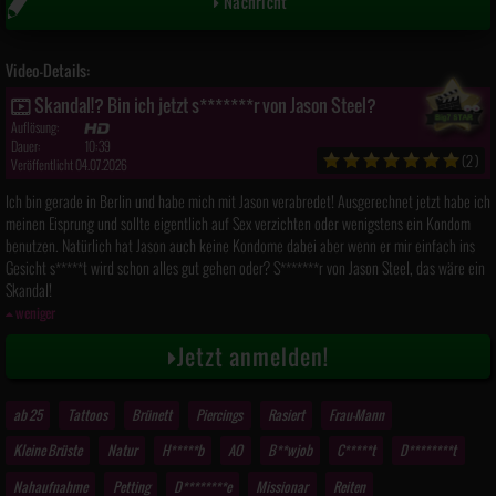
Nachricht
Video-Details:
Skandal!? Bin ich jetzt s*******r von Jason Steel?
Auflösung:
Dauer:
10:39
(2)
Veröffentlicht 04.07.2026
Ich bin gerade in Berlin und habe mich mit Jason verabredet! Ausgerechnet jetzt habe ich
meinen Eisprung und sollte eigentlich auf Sex verzichten oder wenigstens ein Kondom
benutzen. Natürlich hat Jason auch keine Kondome dabei aber wenn er mir einfach ins
Gesicht s*****t wird schon alles gut gehen oder? S*******r von Jason Steel, das wäre ein
Skandal!
weniger
Jetzt anmelden!
ab 25
Tattoos
Brünett
Piercings
Rasiert
Frau-Mann
Kleine Brüste
Natur
H*****b
AO
B**wjob
C*****t
D********t
Nahaufnahme
Petting
D********e
Missionar
Reiten