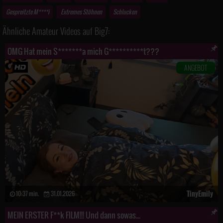
Gespreitzte M****i
Extremes Stöhnen
Schlucken
Ähnliche Amateur Videos auf Big7:
OMG Hat mein S*******a mich G**********t???
ANGEBOT
TinyEmily
10:37 min.
31.01.2026
MEIN ERSTER F**k FILM!!! Und dann sowas...