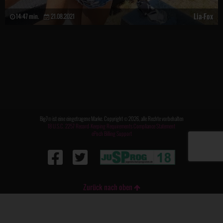
Lia-Fox
14:47 min.
21.08.2021
Big7® ist eine eingetragene Marke. Copyright © 2026, alle Rechte vorbehalten
18 U.S.C. 2257 Record-Keeping Requirements Compliance Statement
ePoch Billing Support
Zurück nach oben
FAQ / Kontakt
|
Impressum
|
AGB
|
Datenschutz
|
Meldung DSA
|
DMCA