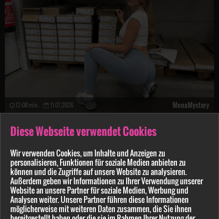
MonaMystery
12:08 min.
11.07.2026
Dreister Kameramann steckt ihn einfach rein! C******e-F**k!
Diese Webseite verwendet Cookies
ANGEBOT
Wir verwenden Cookies, um Inhalte und Anzeigen zu
personalisieren, Funktionen für soziale Medien anbieten zu
können und die Zugriffe auf unsere Website zu analysieren.
Außerdem geben wir Informationen zu Ihrer Verwendung unserer
Website an unsere Partner für soziale Medien, Werbung und
Analysen weiter. Unsere Partner führen diese Informationen
möglicherweise mit weiteren Daten zusammen, die Sie ihnen
bereitgestellt haben oder die sie im Rahmen Ihrer Nutzung der