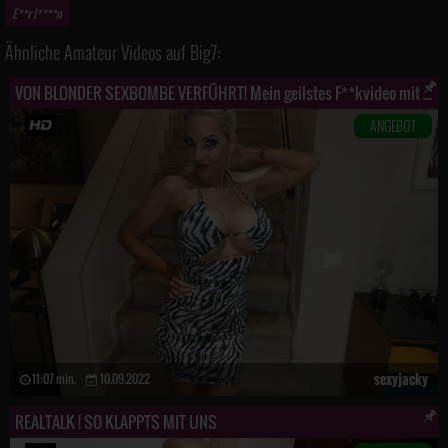
E**r l****n
Ähnliche Amateur Videos auf Big7:
VON BLONDER SEXBOMBE VERFÜHRT! Mein geilstes F**kvideo mit meinen neuen Hammertitten !!!
ANGEBOT
sexyjacky
11:07 min.
10.09.2022
REALTALK ! SO KLAPPTS MIT UNS