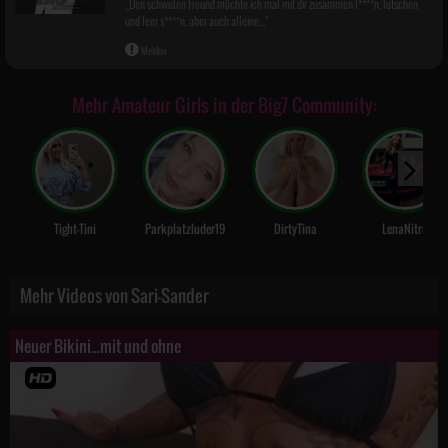
Den schwulen Freund möchte ich mal mit dir zusammen l****n, lutschen
und leer s****n, aber auch alleine...
Melden
Mehr Amateur Girls in der Big7 Community:
Tight-Tini
Parkplatzluder19
DirtyTina
LenaNitro
Mehr Videos von Sari-Sander
Neuer Bikini...mit und ohne