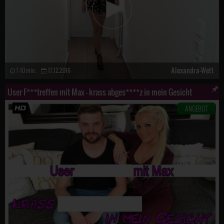
Alexandra-Wett
7:10 min.
17.12.2016
User F***treffen mit Max - krass abges****z in mein Gesicht
ANGEBOT