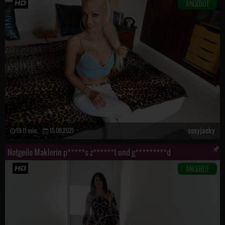
ANGEBOT
sexyjacky
19:11 min.
15.08.2021
Notgeile Maklerin p*****s z******t und g*********d
ANGEBOT