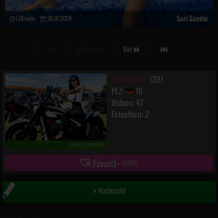
Sari-Sander
1:00 min.
28.01.2024
Zurück
Vor
Sari-Sander
(39)
PLZ:
10
Videos: 47
Fotoalben: 2
CHAT ONLINE!
Favorit
(
30794
)
Nachricht