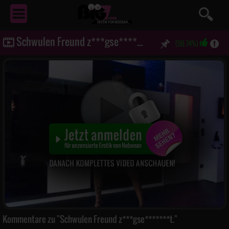
EROTIK
VON NEBENAN ...
Schwulen Freund z***gse*******t.
(98.74%)
Kommentare zu "Schwulen Freund z***gse*******t."