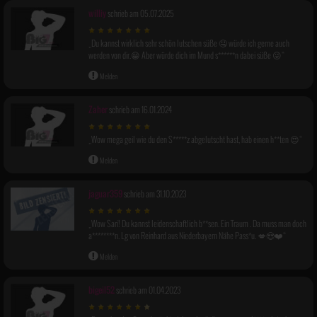
williy
schrieb am 05.07.2025
Du kannst wirklich sehr schön lutschen süße 🤤 würde ich gerne auch
werden von dir.😁 Aber würde dich im Mund s******n dabei süße 😜
Melden
Zaher
schrieb am 16.01.2024
Wow mega geil wie du den S*****z abgelutscht hast, hab einen h**ten 😍
Melden
jaguar359
schrieb am 31.10.2023
Wow Sari! Du kannst leidenschaftlich b**sen. Ein Traum . Da muss man doch
a********n. Lg von Reinhard aus Niederbayern Nähe Pass*u. 💋😍❤️
Melden
bigeil52
schrieb am 01.04.2023