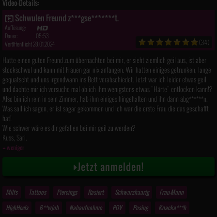
Video-Details:
Schwulen Freund z***gse*******t.
Auflösung:
Dauer:
05:53
(34)
Veröffentlicht 28.01.2024
Hatte einen guten Freund zum übernachten bei mir, er sieht ziemlich geil aus, ist aber
stockschwul und kann mit Frauen gar nix anfangen. Wir hatten einiges getrunken, lange
gequatscht und uns irgendwann ins Bett verabschiedet. Jetzt war ich leider etwas geil
und dachte mir ich versuche mal ob ich ihm wenigstens etwas "Härte" entlocken kann!?
Also bin ich rein in sein Zimmer, hab ihm einiges hingehalten und ihn dann abg******n.
Was soll ich sagen, er ist sogar gekommen und ich war die erste Frau die das geschafft
hat!
Wie schwer wäre es dir gefallen bei mir geil zu werden?
Kuss, Sari.
weniger
Jetzt anmelden!
Milfs
Tattoos
Piercings
Rasiert
Schwarzhaarig
Frau-Mann
HighHeels
B**wjob
Nahaufnahme
POV
Posing
Knacka***h