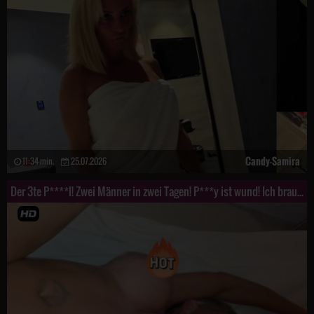
Candy-Samira
11:34 min.
25.07.2026
Der 3te P****l! Zwei Männer in zwei Tagen! P***y ist wund! Ich brauch noch einen!