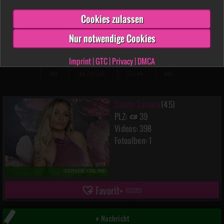
Cookies zulassen
Nur notwendige Cookies
Candy-Samira
15:35 min.
12.06.2026
Imprint
|
GTC
|
Privacy
|
DMCA
Zurück
Vor
Candy-Samira
(45)
PLZ:
39
Videos: 398
Fotoalben: 1
GERADE ONLINE!
Favorit
(
15020
)
Nachricht