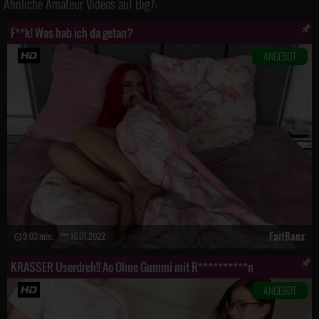
Ähnliche Amateur Videos auf Big7:
F**k! Was hab ich da getan?
ANGEBOT
FariBanx
9:03 min.
16.07.2022
KRASSER Userdreh!! Ao Ohne Gummi mit R**********n
ANGEBOT