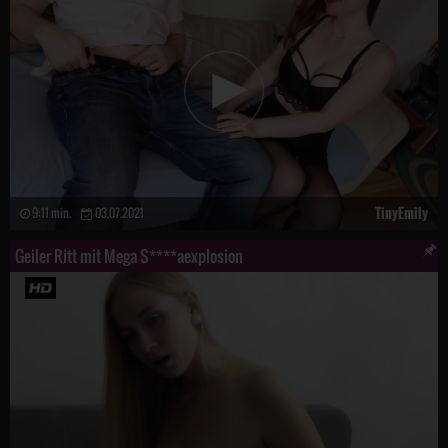
TinyEmily
9:11 min.
03.07.2021
Geiler Ritt mit Mega S****aexplosion