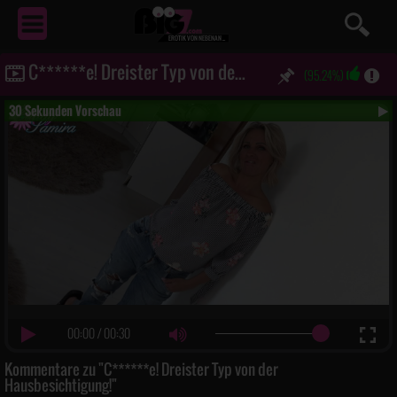
EROTIK
VON NEBENAN ...
C******e! Dreister Typ von der Hausbesichtigung!
(95.24%)
30 Sekunden Vorschau
00:00
/
00:30
Kommentare zu "C******e! Dreister Typ von der
Hausbesichtigung!"