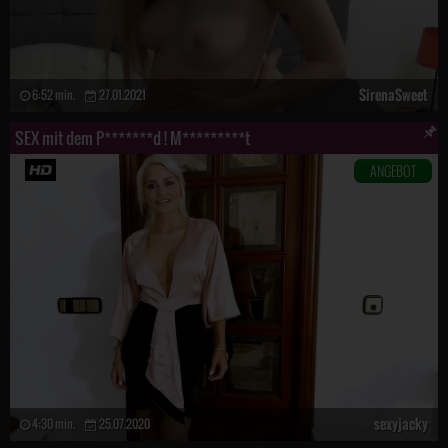
SirenaSweet
6:52 min.
27.01.2021
SEX mit dem P*******d ! M*********t
ANGEBOT
sexyjacky
4:30 min.
25.07.2020