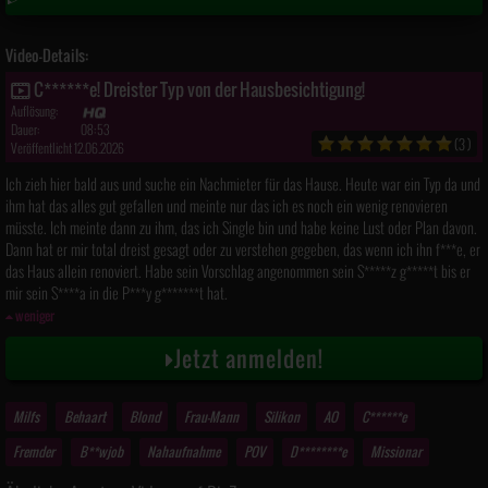
Video-Details:
C******e! Dreister Typ von der Hausbesichtigung!
Auflösung:
Dauer:
08:53
(3)
Veröffentlicht 12.06.2026
Ich zieh hier bald aus und suche ein Nachmieter für das Hause. Heute war ein Typ da und
ihm hat das alles gut gefallen und meinte nur das ich es noch ein wenig renovieren
müsste. Ich meinte dann zu ihm, das ich Single bin und habe keine Lust oder Plan davon.
Dann hat er mir total dreist gesagt oder zu verstehen gegeben, das wenn ich ihn f***e, er
das Haus allein renoviert. Habe sein Vorschlag angenommen sein S*****z g*****t bis er
mir sein S****a in die P***y g*******t hat.
weniger
Jetzt anmelden!
Milfs
Behaart
Blond
Frau-Mann
Silikon
AO
C******e
Fremder
B**wjob
Nahaufnahme
POV
D********e
Missionar