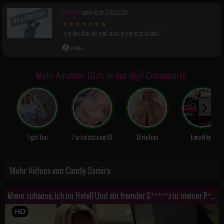
john006
schrieb am 31.07.2020
von dir würde ich mich auch gerne reiten lassen
Melden
Mehr Amateur Girls in der Big7 Community:
Picture-
in-
Picture
Tight-Tini
Parkplatzluder19
DirtyTina
LenaNitro
Mehr Videos von Candy-Samira
Mann zuhause, ich im Hotel! Und ein fremder S*****z in meiner P***y