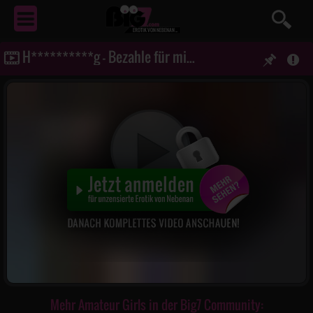
EROTIK
VON NEBENAN ...
H**********g - Bezahle für mich, oder f**k die E******e!
Mehr Amateur Girls in der Big7 Community: