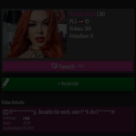
NoraMarinelli
(38)
PLZ:
10
Videos: 361
Fotoalben: 0
Favorit
(
1195
)
Nachricht
Video-Details:
H**********g - Bezahle für mich, oder f**k die E******e!
Auflösung:
Dauer:
07:24
Veröffentlicht 12.07.2022