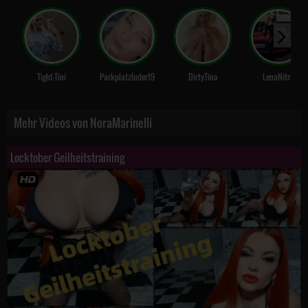
Tight-Tini
Parkplatzluder19
DirtyTina
LenaNitro
Mehr Videos von NoraMarinelli
Locktober Geilheitstraining