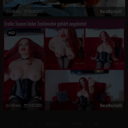
NoraMarinelli
5:06 min.
08.06.2023
Erotic Teaser-Jeder Zentimeter gehört angebetet
NoraMarinelli
7:04 min.
12.07.2022
Zurück
Vor