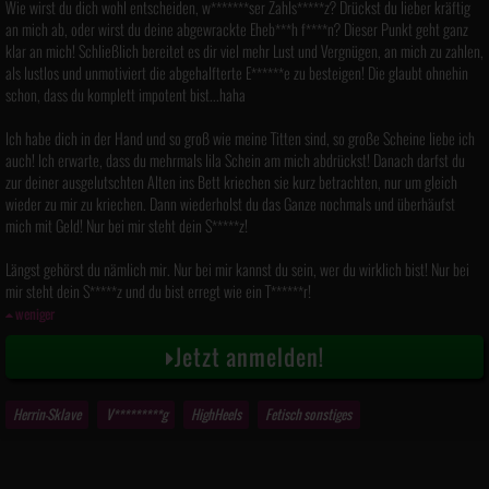
Wie wirst du dich wohl entscheiden, w*******ser Zahls*****z? Drückst du lieber kräftig
an mich ab, oder wirst du deine abgewrackte Eheb***h f****n? Dieser Punkt geht ganz
klar an mich! Schließlich bereitet es dir viel mehr Lust und Vergnügen, an mich zu zahlen,
als lustlos und unmotiviert die abgehalfterte E******e zu besteigen! Die glaubt ohnehin
schon, dass du komplett impotent bist...haha
Ich habe dich in der Hand und so groß wie meine Titten sind, so große Scheine liebe ich
auch! Ich erwarte, dass du mehrmals lila Schein am mich abdrückst! Danach darfst du
zur deiner ausgelutschten Alten ins Bett kriechen sie kurz betrachten, nur um gleich
wieder zu mir zu kriechen. Dann wiederholst du das Ganze nochmals und überhäufst
mich mit Geld! Nur bei mir steht dein S*****z!
Längst gehörst du nämlich mir. Nur bei mir kannst du sein, wer du wirklich bist! Nur bei
mir steht dein S*****z und du bist erregt wie ein T******r!
weniger
Jetzt anmelden!
Herrin-Sklave
V*********g
HighHeels
Fetisch sonstiges