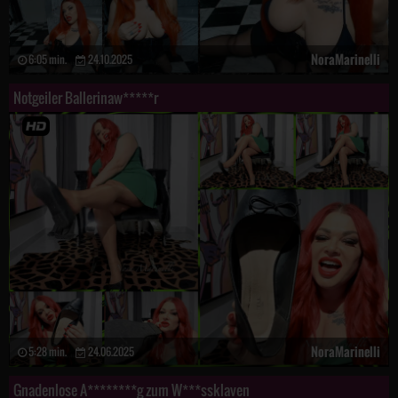
NoraMarinelli
6:05 min.
24.10.2025
Notgeiler Ballerinaw*****r
NoraMarinelli
5:28 min.
24.06.2025
Gnadenlose A********g zum W***ssklaven