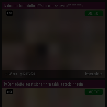
tv domina bernadette p**st in eine sklavena********e
ANGEBOT
tvbernadette
1:38 min.
12.07.2020
Tv Bernadette laesst sich f****n aahh ja steck ihn rein
ANGEBOT