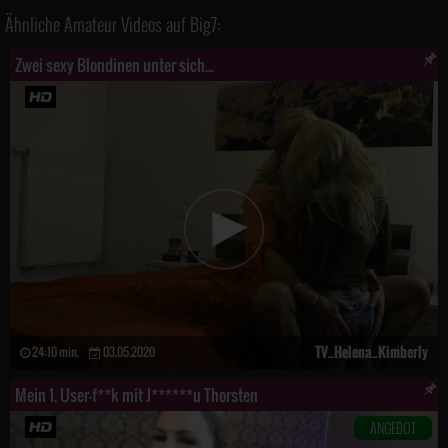
Ähnliche Amateur Videos auf Big7:
Zwei sexy Blondinen unter sich...
TV_Helena_Kimberly
24:10 min.
03.05.2020
Mein 1. User-f**k mit J******u Thorsten
ANGEBOT