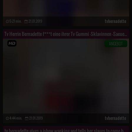
tvbernadette
5:21 min.
21.01.2019
Tv Herrin Bernadette f***t eine ihrer Tv Gummi -Sklavinnen -Saeue und zeigt sie verbal vor
ANGEBOT
tvbernadette
4:44 min.
21.01.2019
tv bernadette gives a jshow wanking and tells her slaves to come by f****r signs