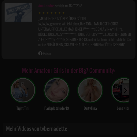
Anakondas
schrieb am 16.07.2018
MEINE HOHE TV ÜBER, ÜBER GÖTTIN
JA, JA, JA, genau so will ich Leben, Ihre TOTAL TABULOSE HÖRIGE
UNTERWÜRFIGE ALLESMACHENDE W*******sE SKLAVIN-A**l-H**e,
BÜCKSTÜCK AO, S***********r, TÜRKISCHER S*****z LUTSCHER , GUMMI
ZOFE, S*****e F****eR, STRAßEN DRECK und einfach ein nichts.Ich liebe Sie
meine ZUHÄLTERIN, SKLAVENHALTERIN, HERRIN u.GÖTTIN.GRRRRR
Melden
Mehr Amateur Girls in der Big7 Community:
Tight-Tini
Parkplatzluder19
DirtyTina
LenaNitro
Mehr Videos von tvbernadette