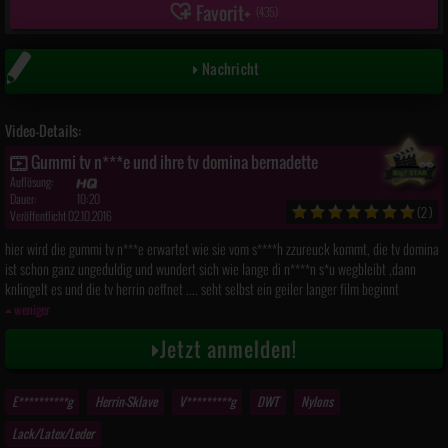
Favorit
(
435
)
Nachricht
Video-Details:
Gummi tv n***e und ihre tv domina bernadette
Auflösung:
Dauer:
10:20
(2)
Veröffentlicht 02.10.2016
hier wird die gummi tv n***e erwartet wie sie vom s****h zzureuck kommt, die tv domina
ist schon ganz ungeduldig und wundert sich wie lange di n****n s*u wegbleibt ,dann
knlingelt es und die tv herrin oeffnet .... seht selbst ein geiler langer film beginnt
weniger
Jetzt anmelden!
E**********g
Herrin-Sklave
V*********g
DWT
Nylons
Lack/Latex/Leder