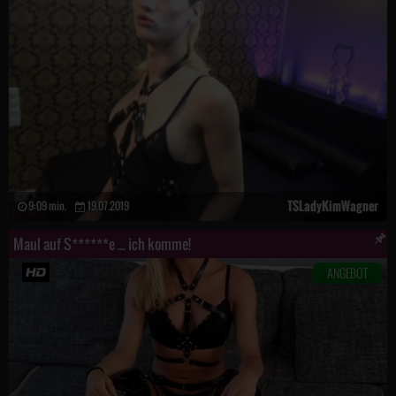
TSLadyKimWagner
9:09 min.
19.07.2019
Maul auf S******e ... ich komme!
ANGEBOT