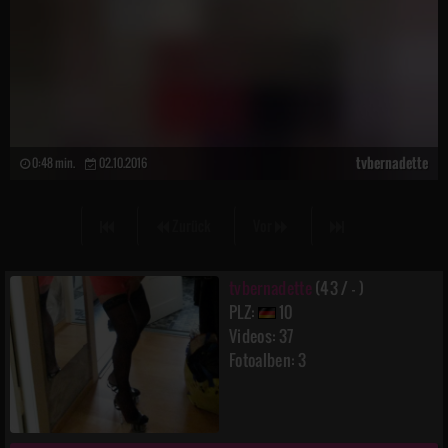
tvbernadette
0:48 min.
02.10.2016
Zurück
Vor
tvbernadette
(43 / - )
PLZ:
10
Videos: 37
Fotoalben: 3