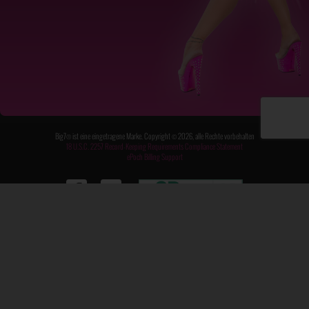
Big7® ist eine eingetragene Marke. Copyright © 2026, alle Rechte vorbehalten
18 U.S.C. 2257 Record-Keeping Requirements Compliance Statement
ePoch Billing Support
Zurück nach oben
FAQ / Kontakt
|
Impressum
|
AGB
|
Datenschutz
|
Meldung DSA
|
DMCA
Webmaster
Amateur
Als
Als