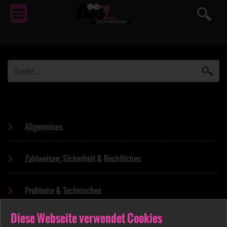
EROTIK
VON NEBENAN ...
Allgemeines
Zahlweisen, Sicherheit & Rechtliches
Probleme & Technisches
Diese Webseite verwendet Cookies
Anleitungen & Hilfe zur Nutzung