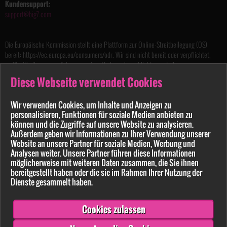
Kundensupport:
support@big7.com
Die Europäische Kommission stellt eine Plattform zur Online-Streitbeilegung (OS)
bereit: https://ec.europa.eu/consumers/odr. Wir sind nicht bereit oder verpflichtet,
an Streitbeilegungsverfahren vor einer Verbraucherschlichtungsstelle
teilzunehmen.
Diese Webseite verwendet Cookies
Handelsregister: HRB 157835
Wir verwenden Cookies, um Inhalte und Anzeigen zu
Registergericht: Amtsgericht Hamburg
personalisieren, Funktionen für soziale Medien anbieten zu
Sitz der Gesellschaft: Hamburg
können und die Zugriffe auf unsere Website zu analysieren.
Jugendschutzbeauftragter gemäß §7 Jugendmedienschutz-Staatsvertrag
Außerdem geben wir Informationen zu Ihrer Verwendung unserer
nach dem Recht der Bundesrepublik Deutschland
Website an unsere Partner für soziale Medien, Werbung und
Rechtsanwalt Marko Dörre
Analysen weiter. Unsere Partner führen diese Informationen
Marienstraße 8
möglicherweise mit weiteren Daten zusammen, die Sie ihnen
10117 Berlin, Germany
bereitgestellt haben oder die sie im Rahmen Ihrer Nutzung der
Tel.:
+49 (0) 30 400 544 99
Dienste gesammelt haben.
Fax.:
+49 (0) 30 400 544 98
Die
Bildnachweise
für verwendete Grafiken diverser Bildarchive auf
Cookies zulassen
Big7.com
halten wir zur besseren Lesbarkeit auf einer separaten Seite vor.