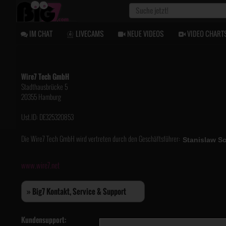
IM CHAT
LIVECAMS
NEUE VIDEOS
VIDEO CHART
Wire7 Tech GmbH
Stadthausbrücke 5
20355 Hamburg
Ust.ID: DE325320853
Die Wire7 Tech GmbH wird vertreten durch den Geschäftsführer:
www.wire7.net
» Big7 Kontakt, Service & Support
Kundensupport: