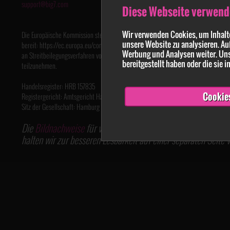
support@big7.com
Diese Webseite verwend
Wir verwenden Cookies, um Inhalte
Die Europäische Kommission stellt eine Plattform zur Online-Streitbeilegung (OS)
unsere Website zu analysieren. Au
bereit: https://ec.europa.eu/consumers/odr. Wir sind nicht bereit oder verpflichtet,
Werbung und Analysen weiter. Uns
an Streitbeilegungsverfahren vor einer Verbraucherschlichtungsstelle
bereitgestellt haben oder die sie
teilzunehmen.
Handelsregister: HRB 157835
Cookie
Registergericht: Amtsgericht Hamburg
Sitz der Gesellschaft: Hamburg
Die
Bildnachweise
für verwendete Grafiken diverser Bildarch
halten wir zur besseren Lesbarkeit auf einer separaten Seite v