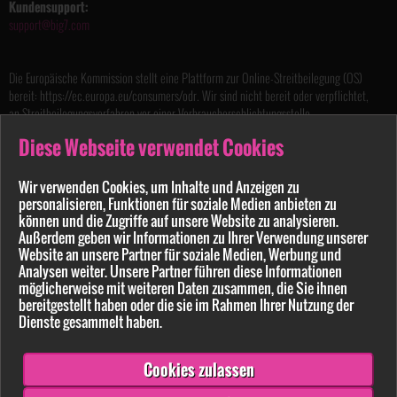
Kundensupport:
support@big7.com
Die Europäische Kommission stellt eine Plattform zur Online-Streitbeilegung (OS)
bereit: https://ec.europa.eu/consumers/odr. Wir sind nicht bereit oder verpflichtet,
an Streitbeilegungsverfahren vor einer Verbraucherschlichtungsstelle
teilzunehmen.
Diese Webseite verwendet Cookies
Handelsregister: HRB 157835
Registergericht: Amtsgericht Hamburg
Wir verwenden Cookies, um Inhalte und Anzeigen zu
Sitz der Gesellschaft: Hamburg
personalisieren, Funktionen für soziale Medien anbieten zu
können und die Zugriffe auf unsere Website zu analysieren.
Jugendschutzbeauftragter gemäß §7 Jugendmedienschutz-Staatsvertrag
Außerdem geben wir Informationen zu Ihrer Verwendung unserer
nach dem Recht der Bundesrepublik Deutschland
Website an unsere Partner für soziale Medien, Werbung und
Rechtsanwalt Marko Dörre
Analysen weiter. Unsere Partner führen diese Informationen
Marienstraße 8
möglicherweise mit weiteren Daten zusammen, die Sie ihnen
10117 Berlin, Germany
bereitgestellt haben oder die sie im Rahmen Ihrer Nutzung der
Tel.:
+49 (0) 30 400 544 99
Dienste gesammelt haben.
Fax.:
+49 (0) 30 400 544 98
Die
Bildnachweise
für verwendete Grafiken diverser Bildarchive auf
Cookies zulassen
Big7.com
halten wir zur besseren Lesbarkeit auf einer separaten Seite vor.