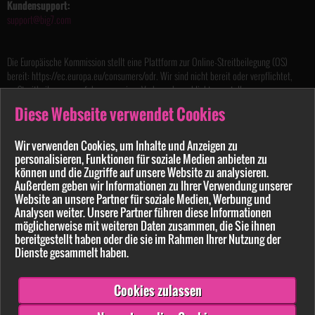
Kundensupport:
support@big7.com
Die Europäische Kommission stellt eine Plattform zur Online-Streitbeilegung (OS)
bereit: https://ec.europa.eu/consumers/odr. Wir sind nicht bereit oder verpflichtet,
an Streitbeilegungsverfahren vor einer Verbraucherschlichtungsstelle
teilzunehmen.
Diese Webseite verwendet Cookies
Handelsregister: HRB 157835
Wir verwenden Cookies, um Inhalte und Anzeigen zu
Registergericht: Amtsgericht Hamburg
personalisieren, Funktionen für soziale Medien anbieten zu
Sitz der Gesellschaft: Hamburg
können und die Zugriffe auf unsere Website zu analysieren.
Jugendschutzbeauftragter gemäß §7 Jugendmedienschutz-Staatsvertrag
Außerdem geben wir Informationen zu Ihrer Verwendung unserer
nach dem Recht der Bundesrepublik Deutschland
Website an unsere Partner für soziale Medien, Werbung und
Rechtsanwalt Marko Dörre
Analysen weiter. Unsere Partner führen diese Informationen
Marienstraße 8
möglicherweise mit weiteren Daten zusammen, die Sie ihnen
10117 Berlin, Germany
bereitgestellt haben oder die sie im Rahmen Ihrer Nutzung der
Tel.:
+49 (0) 30 400 544 99
Dienste gesammelt haben.
Fax.:
+49 (0) 30 400 544 98
Die
Bildnachweise
für verwendete Grafiken diverser Bildarchive auf
Cookies zulassen
Big7.com
halten wir zur besseren Lesbarkeit auf einer separaten Seite vor.