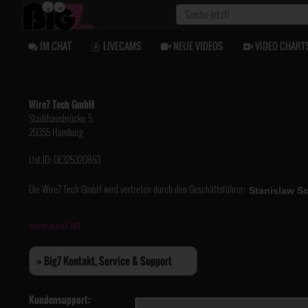
IM CHAT
LIVECAMS
NEUE VIDEOS
VIDEO CHART
Wire7 Tech GmbH
Stadthausbrücke 5
20355 Hamburg
Ust.ID: DE325320853
Die Wire7 Tech GmbH wird vertreten durch den Geschäftsführer:
www.wire7.net
» Big7 Kontakt, Service & Support
Kundensupport: