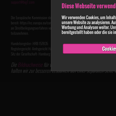
support@big7.com
Diese Webseite verwend
Wir verwenden Cookies, um Inhalte
Die Europäische Kommission stellt eine Plattform zur Online-Streitbeilegung (OS)
unsere Website zu analysieren. Au
bereit: https://ec.europa.eu/consumers/odr. Wir sind nicht bereit oder verpflichtet,
Werbung und Analysen weiter. Uns
an Streitbeilegungsverfahren vor einer Verbraucherschlichtungsstelle
bereitgestellt haben oder die sie
teilzunehmen.
Handelsregister: HRB 157835
Cookie
Registergericht: Amtsgericht Hamburg
Sitz der Gesellschaft: Hamburg
Die
Bildnachweise
für verwendete Grafiken diverser Bildarch
halten wir zur besseren Lesbarkeit auf einer separaten Seite v