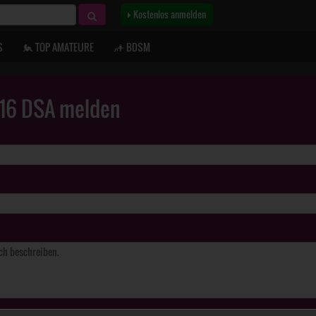
Kostenlos anmelden
S
TOP AMATEURE
BDSM
. 16 DSA melden