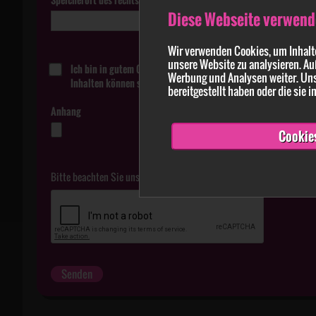
Diese Webseite verwend
Wir verwenden Cookies, um Inhalte
unsere Website zu analysieren. Au
Ich bin in gutem Glauben davon überzeugt, dass die in der Me
Werbung und Analysen weiter. Uns
Inhalten können strafbar sein.
bereitgestellt haben oder die sie
Anhang
Cookie
Bitte beachten Sie unsere
Datenschutzerklärung
.
Senden