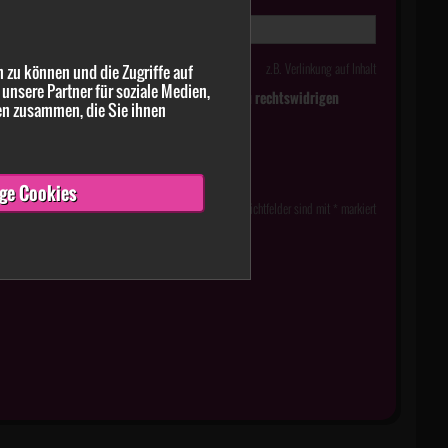
z.B. Verlinkung auf Inhalt
 zu können und die Zugriffe auf
unsere Partner für soziale Medien,
tlich falsche oder irreführende Meldungen zu rechtswidrigen
en zusammen, die Sie ihnen
ge Cookies
Pflichtfelder sind mit * markiert