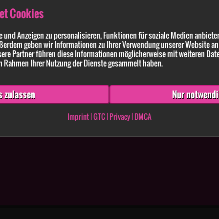
et Cookies
 und Anzeigen zu personalisieren, Funktionen für soziale Medien anbieten
ßerdem geben wir Informationen zu Ihrer Verwendung unserer Website an 
ldung enthaltenen Angaben und Anführungen richtig und vollständig sind. Wissen
ere Partner führen diese Informationen möglicherweise mit weiteren Dat
 im Rahmen Ihrer Nutzung der Dienste gesammelt haben.
s zulassen
Nur notwendi
Imprint
|
GTC
|
Privacy
|
DMCA