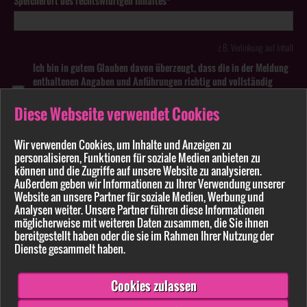
Speicherort des rechtswidrigen Inhaltes*
z.B. Verlinkung auf Inhalt
Ich bin in gutem Glauben davon überzeugt, dass die in der Meldung
enthaltenen Angaben und Anführungen richtig und vollständig
sind. Wissentlich falsche oder irreführende Meldungen zu
rechtswidrigen Inhalten können strafbar sein.
Diese Webseite verwendet Cookies
Anhang
Wir verwenden Cookies, um Inhalte und Anzeigen zu
personalisieren, Funktionen für soziale Medien anbieten zu
können und die Zugriffe auf unsere Website zu analysieren.
Pflichtfelder sind mit * markiert
Außerdem geben wir Informationen zu Ihrer Verwendung unserer
Website an unsere Partner für soziale Medien, Werbung und
Bitte beachten Sie unsere
Datenschutzerklärung
.
Analysen weiter. Unsere Partner führen diese Informationen
möglicherweise mit weiteren Daten zusammen, die Sie ihnen
bereitgestellt haben oder die sie im Rahmen Ihrer Nutzung der
Dienste gesammelt haben.
Cookies zulassen
Senden