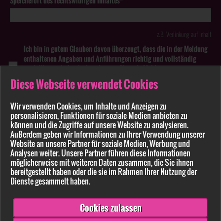
Speicherort des rechtswidrigen Inhaltes*
z.B. Verlinkung auf Inhalt
Ich bin in gutem Glauben davon überzeugt, dass die in der Meldung
enthaltenen Angaben und Anführungen richtig und vollständig
sind. Wissentlich falsche oder irreführende Meldungen zu
rechtswidrigen Inhalten können strafbar sein.
Diese Webseite verwendet Cookies
Anhang
Wir verwenden Cookies, um Inhalte und Anzeigen zu
personalisieren, Funktionen für soziale Medien anbieten zu
Pflichtfelder sind mit * markiert
können und die Zugriffe auf unsere Website zu analysieren.
Außerdem geben wir Informationen zu Ihrer Verwendung unserer
Website an unsere Partner für soziale Medien, Werbung und
Bitte beachten Sie unsere
Datenschutzerklärung
.
Analysen weiter. Unsere Partner führen diese Informationen
möglicherweise mit weiteren Daten zusammen, die Sie ihnen
bereitgestellt haben oder die sie im Rahmen Ihrer Nutzung der
Dienste gesammelt haben.
Cookies zulassen
Senden