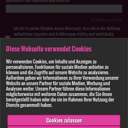
Speicherort des rechtswidrigen Inhaltes*
z.B. Verlinkung auf Inhalt
Ich bin in gutem Glauben davon überzeugt, dass die in der Meldung
enthaltenen Angaben und Anführungen richtig und vollständig
sind. Wissentlich falsche oder irreführende Meldungen zu
rechtswidrigen Inhalten können strafbar sein.
Diese Webseite verwendet Cookies
Anhang
Wir verwenden Cookies, um Inhalte und Anzeigen zu
personalisieren, Funktionen für soziale Medien anbieten zu
Pflichtfelder sind mit * markiert
können und die Zugriffe auf unsere Website zu analysieren.
Außerdem geben wir Informationen zu Ihrer Verwendung unserer
Website an unsere Partner für soziale Medien, Werbung und
Bitte beachten Sie unsere
Datenschutzerklärung
.
Analysen weiter. Unsere Partner führen diese Informationen
möglicherweise mit weiteren Daten zusammen, die Sie ihnen
bereitgestellt haben oder die sie im Rahmen Ihrer Nutzung der
Dienste gesammelt haben.
Cookies zulassen
Senden