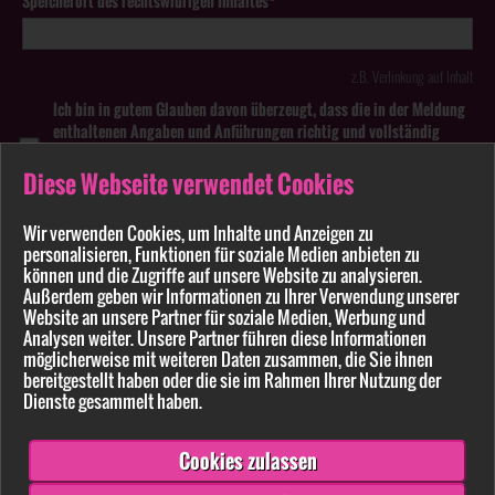
Speicherort des rechtswidrigen Inhaltes*
z.B. Verlinkung auf Inhalt
Ich bin in gutem Glauben davon überzeugt, dass die in der Meldung
enthaltenen Angaben und Anführungen richtig und vollständig
sind. Wissentlich falsche oder irreführende Meldungen zu
rechtswidrigen Inhalten können strafbar sein.
Diese Webseite verwendet Cookies
Anhang
Wir verwenden Cookies, um Inhalte und Anzeigen zu
personalisieren, Funktionen für soziale Medien anbieten zu
können und die Zugriffe auf unsere Website zu analysieren.
Pflichtfelder sind mit * markiert
Außerdem geben wir Informationen zu Ihrer Verwendung unserer
Website an unsere Partner für soziale Medien, Werbung und
Bitte beachten Sie unsere
Datenschutzerklärung
.
Analysen weiter. Unsere Partner führen diese Informationen
möglicherweise mit weiteren Daten zusammen, die Sie ihnen
bereitgestellt haben oder die sie im Rahmen Ihrer Nutzung der
Dienste gesammelt haben.
Cookies zulassen
Senden