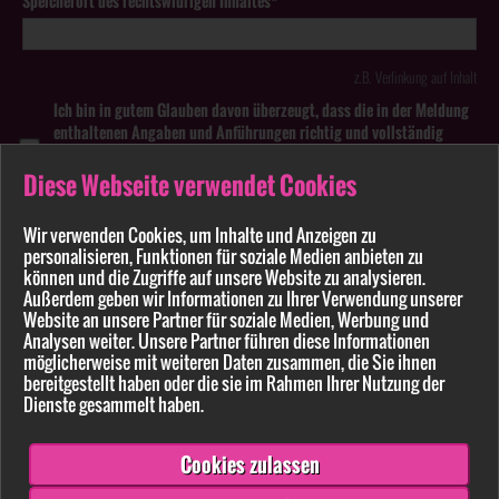
Speicherort des rechtswidrigen Inhaltes*
z.B. Verlinkung auf Inhalt
Ich bin in gutem Glauben davon überzeugt, dass die in der Meldung
enthaltenen Angaben und Anführungen richtig und vollständig
sind. Wissentlich falsche oder irreführende Meldungen zu
rechtswidrigen Inhalten können strafbar sein.
Diese Webseite verwendet Cookies
Anhang
Wir verwenden Cookies, um Inhalte und Anzeigen zu
personalisieren, Funktionen für soziale Medien anbieten zu
können und die Zugriffe auf unsere Website zu analysieren.
Pflichtfelder sind mit * markiert
Außerdem geben wir Informationen zu Ihrer Verwendung unserer
Website an unsere Partner für soziale Medien, Werbung und
Bitte beachten Sie unsere
Datenschutzerklärung
.
Analysen weiter. Unsere Partner führen diese Informationen
möglicherweise mit weiteren Daten zusammen, die Sie ihnen
bereitgestellt haben oder die sie im Rahmen Ihrer Nutzung der
Dienste gesammelt haben.
Cookies zulassen
Senden