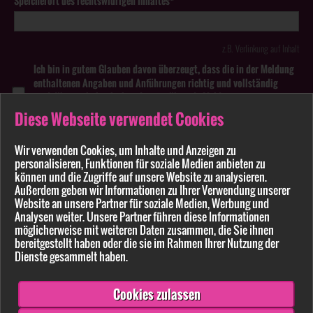
Speicherort des rechtswidrigen Inhaltes*
z.B. Verlinkung auf Inhalt
Ich bin in gutem Glauben davon überzeugt, dass die in der Meldung
enthaltenen Angaben und Anführungen richtig und vollständig
sind. Wissentlich falsche oder irreführende Meldungen zu
rechtswidrigen Inhalten können strafbar sein.
Diese Webseite verwendet Cookies
Anhang
Wir verwenden Cookies, um Inhalte und Anzeigen zu
personalisieren, Funktionen für soziale Medien anbieten zu
Pflichtfelder sind mit * markiert
können und die Zugriffe auf unsere Website zu analysieren.
Außerdem geben wir Informationen zu Ihrer Verwendung unserer
Website an unsere Partner für soziale Medien, Werbung und
Bitte beachten Sie unsere
Datenschutzerklärung
.
Analysen weiter. Unsere Partner führen diese Informationen
möglicherweise mit weiteren Daten zusammen, die Sie ihnen
bereitgestellt haben oder die sie im Rahmen Ihrer Nutzung der
Dienste gesammelt haben.
Cookies zulassen
Senden