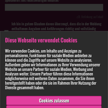
Speicherort des rechtswidrigen Inhaltes*
z.B. Verlinkung auf Inhalt
Ich bin in gutem Glauben davon überzeugt, dass die in der Meldung
enthaltenen Angaben und Anführungen richtig und vollständig
sind. Wissentlich falsche oder irreführende Meldungen zu
rechtswidrigen Inhalten können strafbar sein.
Diese Webseite verwendet Cookies
Anhang
Wir verwenden Cookies, um Inhalte und Anzeigen zu
personalisieren, Funktionen für soziale Medien anbieten zu
können und die Zugriffe auf unsere Website zu analysieren.
Pflichtfelder sind mit * markiert
Außerdem geben wir Informationen zu Ihrer Verwendung unserer
Website an unsere Partner für soziale Medien, Werbung und
Bitte beachten Sie unsere
Datenschutzerklärung
.
Analysen weiter. Unsere Partner führen diese Informationen
möglicherweise mit weiteren Daten zusammen, die Sie ihnen
bereitgestellt haben oder die sie im Rahmen Ihrer Nutzung der
Dienste gesammelt haben.
Cookies zulassen
Senden