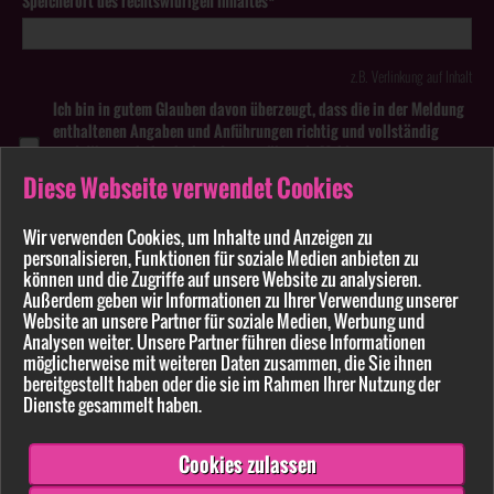
Speicherort des rechtswidrigen Inhaltes*
z.B. Verlinkung auf Inhalt
Ich bin in gutem Glauben davon überzeugt, dass die in der Meldung
enthaltenen Angaben und Anführungen richtig und vollständig
sind. Wissentlich falsche oder irreführende Meldungen zu
rechtswidrigen Inhalten können strafbar sein.
Diese Webseite verwendet Cookies
Anhang
Wir verwenden Cookies, um Inhalte und Anzeigen zu
personalisieren, Funktionen für soziale Medien anbieten zu
Pflichtfelder sind mit * markiert
können und die Zugriffe auf unsere Website zu analysieren.
Außerdem geben wir Informationen zu Ihrer Verwendung unserer
Website an unsere Partner für soziale Medien, Werbung und
Bitte beachten Sie unsere
Datenschutzerklärung
.
Analysen weiter. Unsere Partner führen diese Informationen
möglicherweise mit weiteren Daten zusammen, die Sie ihnen
bereitgestellt haben oder die sie im Rahmen Ihrer Nutzung der
Dienste gesammelt haben.
Cookies zulassen
Senden