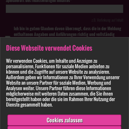
Speicherort des rechtswidrigen Inhaltes*
z.B. Verlinkung auf Inhalt
Ich bin in gutem Glauben davon überzeugt, dass die in der Meldung
enthaltenen Angaben und Anführungen richtig und vollständig
sind. Wissentlich falsche oder irreführende Meldungen zu
rechtswidrigen Inhalten können strafbar sein.
Diese Webseite verwendet Cookies
Anhang
Wir verwenden Cookies, um Inhalte und Anzeigen zu
personalisieren, Funktionen für soziale Medien anbieten zu
können und die Zugriffe auf unsere Website zu analysieren.
Pflichtfelder sind mit * markiert
Außerdem geben wir Informationen zu Ihrer Verwendung unserer
Website an unsere Partner für soziale Medien, Werbung und
Bitte beachten Sie unsere
Datenschutzerklärung
.
Analysen weiter. Unsere Partner führen diese Informationen
möglicherweise mit weiteren Daten zusammen, die Sie ihnen
bereitgestellt haben oder die sie im Rahmen Ihrer Nutzung der
Dienste gesammelt haben.
Cookies zulassen
Senden