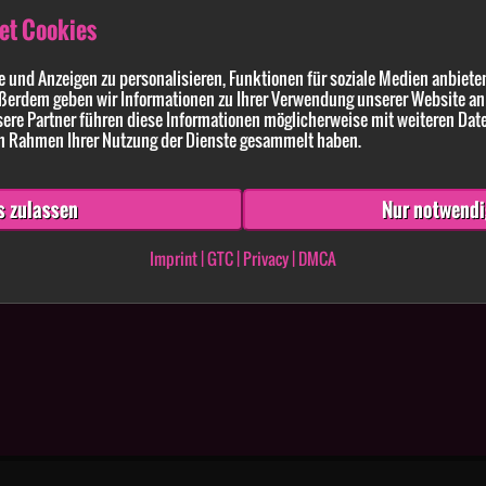
et Cookies
 und Anzeigen zu personalisieren, Funktionen für soziale Medien anbieten
ßerdem geben wir Informationen zu Ihrer Verwendung unserer Website an 
ldung enthaltenen Angaben und Anführungen richtig und vollständig sind. Wissen
ere Partner führen diese Informationen möglicherweise mit weiteren Dat
 im Rahmen Ihrer Nutzung der Dienste gesammelt haben.
s zulassen
Nur notwendi
Imprint
|
GTC
|
Privacy
|
DMCA