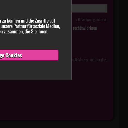
z.B. Verlinkung auf Inhalt
 zu können und die Zugriffe auf
unsere Partner für soziale Medien,
tlich falsche oder irreführende Meldungen zu rechtswidrigen
en zusammen, die Sie ihnen
ge Cookies
Pflichtfelder sind mit * markiert