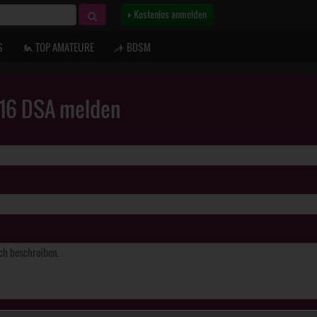
Kostenlos anmelden
S
TOP AMATEURE
BDSM
. 16 DSA melden